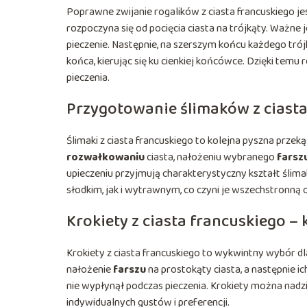
Poprawne zwijanie rogalików z ciasta francuskiego j
rozpoczyna się od pocięcia ciasta na trójkąty. Ważne 
pieczenie. Następnie, na szerszym końcu każdego tr
końca, kierując się ku cienkiej końcówce. Dzięki temu r
pieczenia.
Przygotowanie ślimaków z ciasta
Ślimaki z ciasta francuskiego to kolejna pyszna przek
rozwałkowaniu
ciasta, nałożeniu wybranego
farsz
upieczeniu przyjmują charakterystyczny kształt śli
słodkim, jak i wytrawnym, co czyni je wszechstronną 
Krokiety z ciasta francuskiego –
Krokiety z ciasta francuskiego to wykwintny wybór
nałożenie
farszu
na prostokąty ciasta, a następnie ic
nie wypłynął podczas pieczenia. Krokiety można nad
indywidualnych gustów i preferencji.