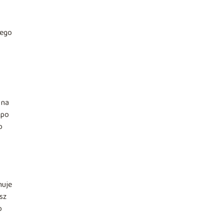
zego
 na
 po
o
muje
rsz
o