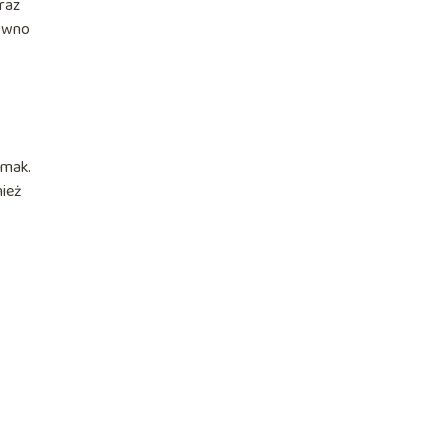
raz
równo
smak.
nież