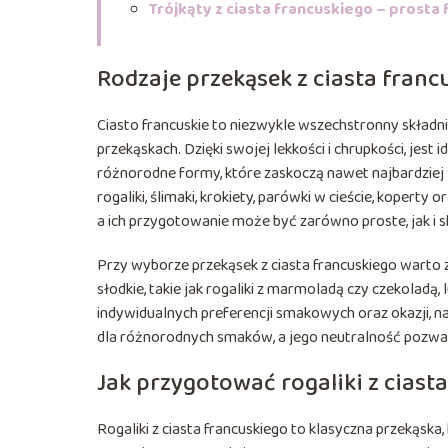
Trójkąty z ciasta francuskiego – prosta
Rodzaje przekąsek z ciasta franc
Ciasto francuskie to niezwykle wszechstronny składni
przekąskach. Dzięki swojej lekkości i chrupkości, jes
różnorodne formy, które zaskoczą nawet najbardziej
rogaliki, ślimaki, krokiety, parówki w cieście, koperty
a ich przygotowanie może być zarówno proste, jak i 
Przy wyborze przekąsek z ciasta francuskiego warto
słodkie, takie jak rogaliki z marmoladą czy czekoladą,
indywidualnych preferencji smakowych oraz okazji, n
dla różnorodnych smaków, a jego neutralność pozwa
Jak przygotować rogaliki z ciast
Rogaliki z ciasta francuskiego to klasyczna przekąska,