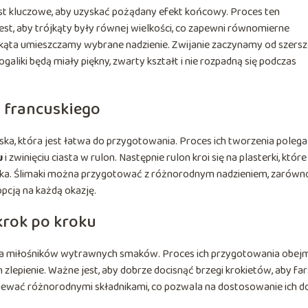
est kluczowe, aby uzyskać pożądany efekt końcowy. Proces ten
jest, aby trójkąty były równej wielkości, co zapewni równomierne
ójkąta umieszczamy wybrane nadzienie. Zwijanie zaczynamy od szers
ogaliki będą miały piękny, zwarty kształt i nie rozpadną się podczas
 francuskiego
ąska, która jest łatwa do przygotowania. Proces ich tworzenia polega
u
i zwinięciu ciasta w rulon. Następnie rulon kroi się na plasterki, które
maka. Ślimaki można przygotować z różnorodnym nadzieniem, zarówn
opcją na każdą okazję.
 krok po kroku
 dla miłośników wytrawnych smaków. Proces ich przygotowania obej
h zlepienie. Ważne jest, aby dobrze docisnąć brzegi krokietów, aby fa
ziewać różnorodnymi składnikami, co pozwala na dostosowanie ich d