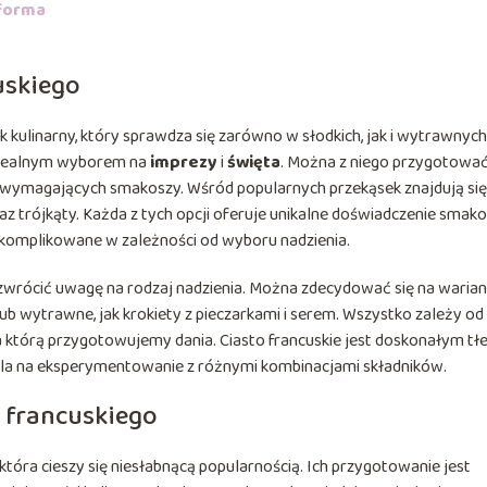
 forma
uskiego
k kulinarny, który sprawdza się zarówno w słodkich, jak i wytrawnych
t idealnym wyborem na
imprezy
i
święta
. Można z niego przygotowa
 wymagających smakoszy. Wśród popularnych przekąsek znajdują się
 oraz trójkąty. Każda z tych opcji oferuje unikalne doświadczenie smak
skomplikowane w zależności od wyboru nadzienia.
 zwrócić uwagę na rodzaj nadzienia. Można zdecydować się na waria
 lub wytrawne, jak krokiety z pieczarkami i serem. Wszystko zależy od
a którą przygotowujemy dania. Ciasto francuskie jest doskonałym t
la na eksperymentowanie z różnymi kombinacjami składników.
a francuskiego
 która cieszy się niesłabnącą popularnością. Ich przygotowanie jest