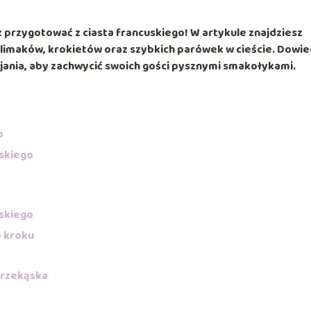
przygotować z ciasta francuskiego! W artykule znajdziesz
ślimaków, krokietów oraz szybkich parówek w cieście. Dowi
wijania, aby zachwycić swoich gości pysznymi smakołykami.
o
uskiego
uskiego
o kroku
przekąska