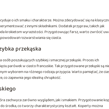
cyduje o ich smaku i charakterze. Można zdecydować się na klasycz
eksperymentować z innymi składnikami. Dodatek przypraw, takich jak
nada krokietom wyrazistości. Przygotowując farsz, warto zwrócić u
ie powodował rozwarstwiania się ciasta.
szybka przekąska
a osób poszukujących szybkiej i smacznej przekąski. Proces ich
ięciu parówek w ciasto francuskie. Tak przygotowane przekąski są ni
ietnym wyborem na różnego rodzaju przyjęcia. Warto pamiętać, że cia
, co zapewnia jego idealną chrupkość.
skiego
która zachwyca zarówno wyglądem, jak i smakiem. Przygotowanie ko
do środka, co tworzy charakterystyczny kształt. Koperty można