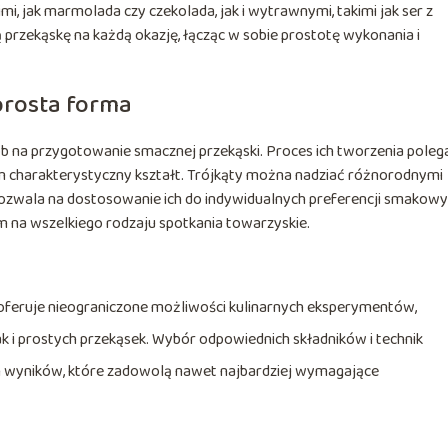
, jak marmolada czy czekolada, jak i wytrawnymi, takimi jak ser z
przekąskę na każdą okazję, łącząc w sobie prostotę wykonania i
 prosta forma
osób na przygotowanie smacznej przekąski. Proces ich tworzenia poleg
im charakterystyczny kształt. Trójkąty można nadziać różnorodnymi
 pozwala na dostosowanie ich do indywidualnych preferencji smakowy
m na wszelkiego rodzaju spotkania towarzyskie.
, oferuje nieograniczone możliwości kulinarnych eksperymentów,
 i prostych przekąsek. Wybór odpowiednich składników i technik
 wyników, które zadowolą nawet najbardziej wymagające