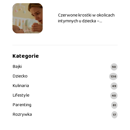
Czerwone krostki w okolicach
intymnych u dziecka –
przyczyny, leczenie
Kategorie
Bajki
50
Dziecko
136
Kulinaria
49
Lifestyle
40
Parenting
61
Rozrywka
17