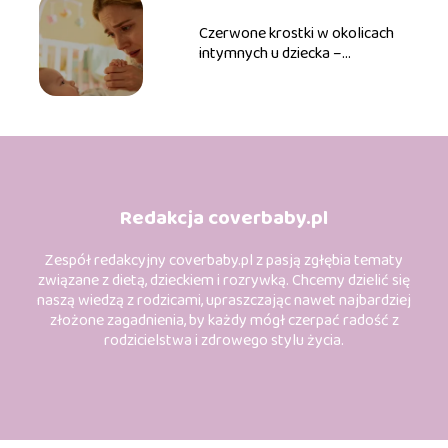
Czerwone krostki w okolicach
intymnych u dziecka –
przyczyny, leczenie
Redakcja coverbaby.pl
Zespół redakcyjny coverbaby.pl z pasją zgłębia tematy
związane z dietą, dzieckiem i rozrywką. Chcemy dzielić się
naszą wiedzą z rodzicami, upraszczając nawet najbardziej
złożone zagadnienia, by każdy mógł czerpać radość z
rodzicielstwa i zdrowego stylu życia.