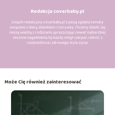
Redakcja coverbaby.pl
Zespół redakcyjny coverbaby.pl z pasją zgłębia tematy
związane z dietą, dzieckiem i rozrywką. Chcemy dzielić się
naszą wiedzą z rodzicami, upraszczając nawet najbardziej
złożone zagadnienia, by każdy mógł czerpać radość z
rodzicielstwa i zdrowego stylu życia.
Może Cię również zainteresować