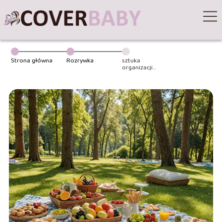
Strona główna
Rozrywka
sztuka
organizacji
idealnego
pikniku: porady i
triki