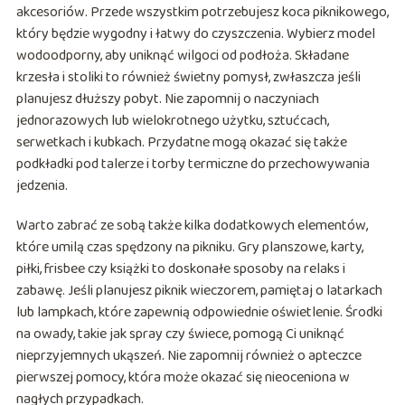
akcesoriów. Przede wszystkim potrzebujesz koca piknikowego,
który będzie wygodny i łatwy do czyszczenia. Wybierz model
wodoodporny, aby uniknąć wilgoci od podłoża. Składane
krzesła i stoliki to również świetny pomysł, zwłaszcza jeśli
planujesz dłuższy pobyt. Nie zapomnij o naczyniach
jednorazowych lub wielokrotnego użytku, sztućcach,
serwetkach i kubkach. Przydatne mogą okazać się także
podkładki pod talerze i torby termiczne do przechowywania
jedzenia.
Warto zabrać ze sobą także kilka dodatkowych elementów,
które umilą czas spędzony na pikniku. Gry planszowe, karty,
piłki, frisbee czy książki to doskonałe sposoby na relaks i
zabawę. Jeśli planujesz piknik wieczorem, pamiętaj o latarkach
lub lampkach, które zapewnią odpowiednie oświetlenie. Środki
na owady, takie jak spray czy świece, pomogą Ci uniknąć
nieprzyjemnych ukąszeń. Nie zapomnij również o apteczce
pierwszej pomocy, która może okazać się nieoceniona w
nagłych przypadkach.