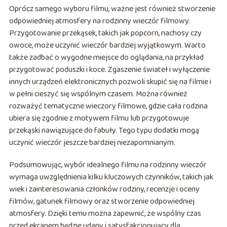
Oprócz samego wyboru filmu, ważne jest również stworzenie
odpowiedniej atmosfery na rodzinny wieczór filmowy.
Przygotowanie przekąsek, takich jak popcorn, nachosy czy
owoce, może uczynić wieczór bardziej wyjątkowym. Warto
także zadbać o wygodne miejsce do oglądania, na przykład
przygotować poduszki i koce. Zgaszenie świateł i wyłączenie
innych urządzeń elektronicznych pozwoli skupić się na filmie i
w pełni cieszyć się wspólnym czasem. Można również
rozważyć tematyczne wieczory filmowe, gdzie cała rodzina
ubiera się zgodnie z motywem filmu lub przygotowuje
przekąski nawiązujące do fabuły. Tego typu dodatki mogą
uczynić wieczór jeszcze bardziej niezapomnianym.
Podsumowując, wybór idealnego filmu na rodzinny wieczór
wymaga uwzględnienia kilku kluczowych czynników, takich jak
wiek i zainteresowania członków rodziny, recenzje i oceny
filmów, gatunek filmowy oraz stworzenie odpowiedniej
atmosfery. Dzięki temu można zapewnić, że wspólny czas
przed ekranem będzie udany i satysfakcjonujący dla