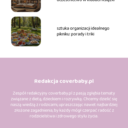
sztuka organizacji idealnego
pikniku: porady i triki
Redakcja coverbaby.pl
Zespół redakcyjny coverbaby.pl z pasją zgłębia tematy
związane z dietą, dzieckiem i rozrywką. Chcemy dzielić się
naszą wiedzą z rodzicami, upraszczając nawet najbardziej
złożone zagadnienia, by każdy mógł czerpać radość z
rodzicielstwa i zdrowego stylu życia.