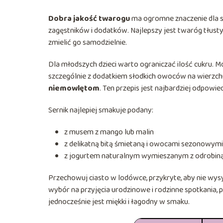
Dobra jakość twarogu
ma ogromne znaczenie dla sm
zagęstników i dodatków. Najlepszy jest twaróg tłusty 
zmielić go samodzielnie.
Dla młodszych dzieci warto ograniczać ilość cukru. M
szczególnie z dodatkiem słodkich owoców na wierzch
niemowlętom
. Ten przepis jest najbardziej odpowied
Sernik najlepiej smakuje podany:
z musem z mango lub malin
z delikatną bitą śmietaną i owocami sezonowymi
z jogurtem naturalnym wymieszanym z odrobiną
Przechowuj ciasto w lodówce, przykryte, aby nie wy
wybór na przyjęcia urodzinowe i rodzinne spotkania,
jednocześnie jest miękki i łagodny w smaku.