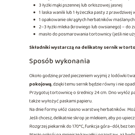
3 łyżki mąki pszennej lub orkiszowej jasnej
1 laska wanilii lub 1 łyżeczka pasty z prawdziwej w
1 opakowanie okrągłych herbatników maślanych 
2–3 łyżki mleka (krowiego lub owsianego) – do z
masło do posmarowania tortownicy (jeśli nie uż
Składniki wystarczą na delikatny sernik w tort
Sposób wykonania
Około godzinę przed pieczeniem wyjmij z lodówki twar
pokojową
, dzięki temu sernik będzie równy i nie opad
Przygotuj tortownicę o średnicy 24 cm. Dno wyłóż 
także wyłożyć paskami papieru.
Na dnie formy ułóż ciasno warstwę herbatników. Może
Jeśli chcesz, delikatnie skrop je mlekiem, aby po upiecz
Rozgrzej piekarnik do 170°C, funkcja góra–dół, bez t
Masło pokrój na mniejsze kawałki i pozostaw, aż będzie