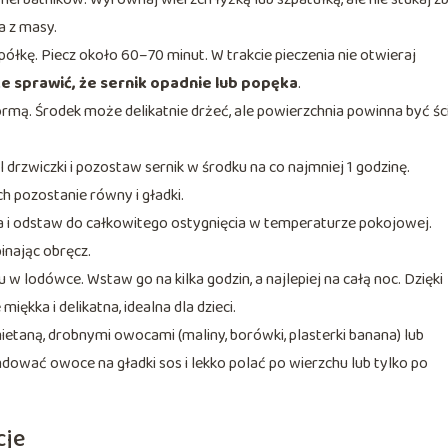
a z masy.
łkę. Piecz około 60–70 minut. W trakcie pieczenia nie otwieraj
sprawić, że sernik opadnie lub popęka
.
ormą. Środek może delikatnie drżeć, ale powierzchnia powinna być ści
l drzwiczki i pozostaw sernik w środku na co najmniej 1 godzinę.
h pozostanie równy i gładki.
a i odstaw do całkowitego ostygnięcia w temperaturze pokojowej.
inając obręcz.
 w lodówce. Wstaw go na kilka godzin, a najlepiej na całą noc. Dzięki
iękka i delikatna, idealna dla dzieci.
taną, drobnymi owocami (maliny, borówki, plasterki banana) lub
ować owoce na gładki sos i lekko polać po wierzchu lub tylko po
cje