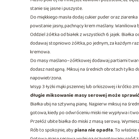
stanie się jasne i puszyste.
Do miękkiego masła dodaj cukier puder oraz ziarenka wy
powstanie jasny, pachnący krem maślany. Waniliowa ba
Oddziel żółtka od białek z wszystkich 6 jajek. Białka
dodawaj stopniowo żółtka, po jednym, za każdym raze
kremowa.
Do masy maślano–żółtkowej dodawaj partiami twaróg.
dodasz następną. Miksuj na średnich obrotach tylko do
napowietrzona.
Wsyp 3 łyżki mąki pszennej lub orkiszowej i krótko zm
długie miksowanie masy serowej może sprawić,
Białka ubij na sztywną pianę. Najpierw miksuj na średn
gotowa, kiedy po odwróceniu miski nie wypływa i two
Przełóż ubite białka do miski z masą serową. Wymiesza
Rób to spokojnie, aby
piana nie opadła
. To właśnie d
Gotową masę serową wylej na przygotowany spód z he