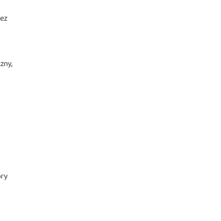
bez
zny,
bry