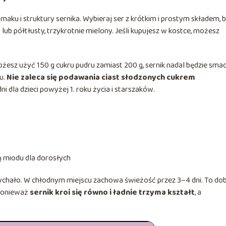
aku i struktury sernika. Wybieraj ser z krótkim i prostym składem, 
lub półtłusty, trzykrotnie mielony. Jeśli kupujesz w kostce, możesz
ożesz użyć 150 g cukru pudru zamiast 200 g, sernik nadal będzie smac
u.
Nie zaleca się podawania ciast słodzonych cukrem
ni dla dzieci powyżej 1. roku życia i starszaków.
 miodu dla dorosłych
sychało. W chłodnym miejscu zachowa świeżość przez 3–4 dni. To do
 ponieważ
sernik kroi się równo i ładnie trzyma kształt
, a