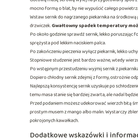
mocno formą o blat, by nie wypuścić całego powietrz
Wstaw sernik do nagrzanego piekarnika na środkową pó
drzwiczek.
Gwałtowny spadek temperatury może 
Po około godzinie sprawdź sernik, lekko poruszając f
sprężysta pod lekkim naciskiem palca.
Po zakończeniu pieczenia wyłącz piekarnik, lekko uchy
Stopniowe studzenie jest bardzo ważne, wtedy wierzc
Po wstępnym przestudzeniu wyjmij sernik z piekarnik
Dopiero chłodny sernik zdejmij z formy, ostrożnie odp
Najlepszą konsystencję sernik uzyskuje po schłodzeniu
temu masa stanie się bardziej zwarta, ale nadal będzie m
Przed podaniem możesz udekorować wierzch bitą śmie
prostym musem z mango albo malin. Wystarczy zblend
pokrojonych kawałkach.
Dodatkowe wskazówki i informa