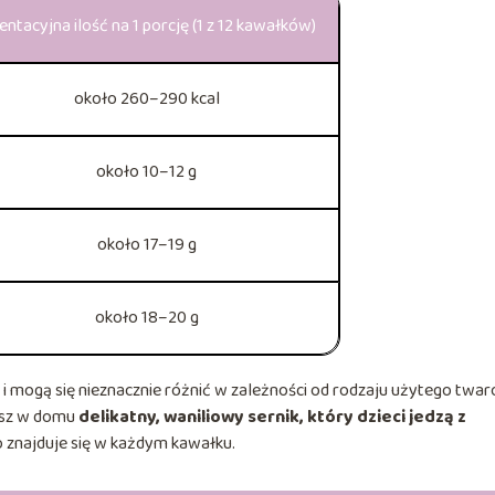
entacyjna ilość na 1 porcję (1 z 12 kawałków)
około 260–290 kcal
około 10–12 g
około 17–19 g
około 18–20 g
 i mogą się nieznacznie różnić w zależności od rodzaju użytego twar
jesz w domu
delikatny, waniliowy sernik, który dzieci jedzą z
co znajduje się w każdym kawałku.