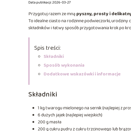
Data publikacji: 2026-03-27
Przygotuj razem ze mną
pyszny, prosty i delikatny
To idealne ciasto na rodzinne podwieczorki, urodziny
składników i łatwy sposób przygotowania krok po kro
Spis treści:
Składniki
Sposób wykonania
Dodatkowe wskazówki i informacje
Składniki
1 kg twarogu mielonego na sernik (najlepiej z pro
6 dużych jajek (najlepiej wiejskich)
200 g masła
200 g cukru pudru z cukru trzcinowego lub brąz