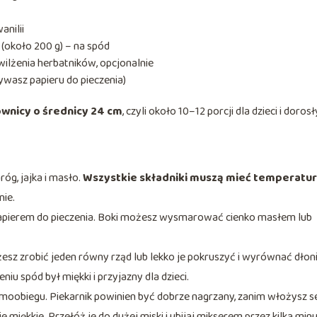
anilii
(około 200 g) – na spód
wilżenia herbatników, opcjonalnie
ywasz papieru do pieczenia)
ownicy o średnicy 24 cm
, czyli około 10–12 porcji dla dzieci i dorosł
óg, jajka i masło.
Wszystkie składniki muszą mieć temperatu
nie.
papierem do pieczenia. Boki możesz wysmarować cienko masłem lub
sz zrobić jeden równy rząd lub lekko je pokruszyć i wyrównać dłoni
eniu spód był miękki i przyjazny dla dzieci.
ermoobiegu. Piekarnik powinien być dobrze nagrzany, zanim włożysz se
 miękkie. Przełóż je do dużej miski i ubijaj mikserem przez kilka minu