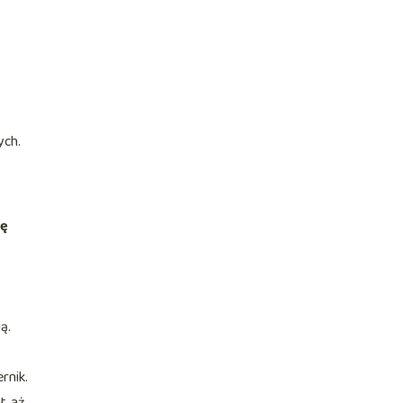
ych.
rę
ą.
rnik.
t, aż