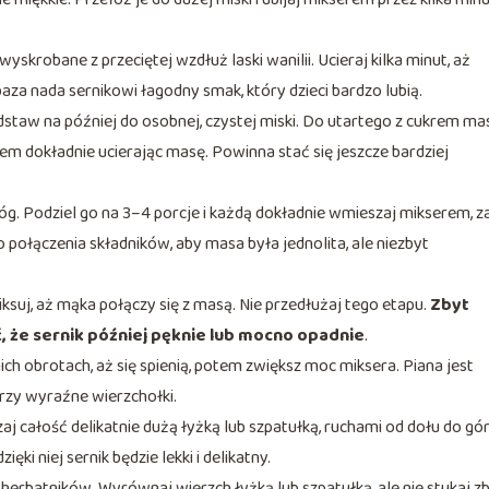
skrobane z przeciętej wzdłuż laski wanilii. Ucieraj kilka minut, aż
za nada sernikowi łagodny smak, który dzieci bardzo lubią.
 odstaw na później do osobnej, czystej miski. Do utartego z cukrem ma
m dokładnie ucierając masę. Powinna stać się jeszcze bardziej
 Podziel go na 3–4 porcje i każdą dokładnie wmieszaj mikserem, z
 połączenia składników, aby masa była jednolita, ale niezbyt
iksuj, aż mąka połączy się z masą. Nie przedłużaj tego etapu.
Zbyt
 że sernik później pęknie lub mocno opadnie
.
ich obrotach, aż się spienią, potem zwiększ moc miksera. Piana jest
rzy wyraźne wierzchołki.
j całość delikatnie dużą łyżką lub szpatułką, ruchami od dołu do gór
zięki niej sernik będzie lekki i delikatny.
rbatników. Wyrównaj wierzch łyżką lub szpatułką, ale nie stukaj z