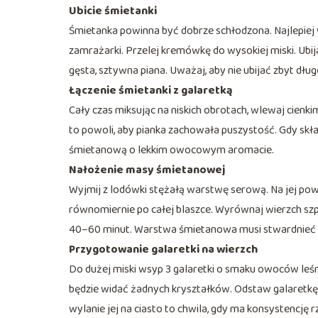
Ubicie śmietanki
Śmietanka powinna być dobrze schłodzona. Najlepiej w
zamrażarki. Przelej kremówkę do wysokiej miski. Ubi
gęsta, sztywna piana. Uważaj, aby nie ubijać zbyt dłu
Łączenie śmietanki z galaretką
Cały czas miksując na niskich obrotach, wlewaj cien
to powoli, aby pianka zachowała puszystość. Gdy skład
śmietanową o lekkim owocowym aromacie.
Nałożenie masy śmietanowej
Wyjmij z lodówki stężałą warstwę serową. Na jej p
równomiernie po całej blaszce. Wyrównaj wierzch sz
40–60 minut. Warstwa śmietanowa musi stwardnieć na 
Przygotowanie galaretki na wierzch
Do dużej miski wsyp 3 galaretki o smaku owoców leśn
będzie widać żadnych kryształków. Odstaw galaretkę
wylanie jej na ciasto to chwila, gdy ma konsystencję r