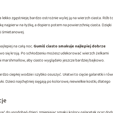
lekko zgęstnieje, bardzo ostrożnie wylej ją na wierzch ciasta. Rób t
kę najpierw na łyżkę, a dopiero potem na powierzchnię ciasta. Dzięki
ki śmietanowej.
jlepiej na całą noc.
Gumiś ciasto smakuje najlepiej dobrze
atwo się kroją. Po schłodzeniu możesz udekorować wierzch żelkami
 marshmallow, aby ciasto wyglądało jeszcze bardziej bajkowo.
o ciepłej wodzie i szybko osuszyć. Ułatwi to cięcie galaretki i ró
. Dzieci najchętniej sięgają po kolorowe, niewielkie kostki, dlatego
cje
ć do upodobań dzieci, zmieniając smaki i kolory galaretek oraz doda