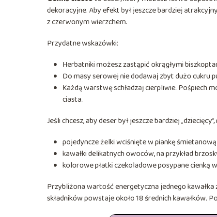
dekoracyjne. Aby efekt był jeszcze bardziej atrakcy
z czerwonym wierzchem.
Przydatne wskazówki:
Herbatniki możesz zastąpić okrągłymi biszkoptami,
Do masy serowej nie dodawaj zbyt dużo cukru pud
Każdą warstwę schładzaj cierpliwie. Pośpiech m
ciasta.
Jeśli chcesz, aby deser był jeszcze bardziej „dziecięcy
pojedyncze żelki wciśnięte w piankę śmietanow
kawałki delikatnych owoców, na przykład brzosk
kolorowe płatki czekoladowe posypane cienką 
Przybliżona wartość energetyczna jednego kawałka zal
składników powstaje około 18 średnich kawałków. Po