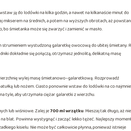
staw ją do lodówki na kilka godzin, a nawet na kilkanaście minut do
jaj mikserem na średnich, a potem na wyższych obrotach, aż powstan
go, bo śmietanka może się zwarzyć i zamienić w masło.
kim strumieniem wystudzoną galaretkę owocową do ubitej śmietany. 
niki dokładnie się połączą, otrzymasz jednolitą, delikatną masę
owierzchnię wylej masę śmietanowo–galaretkową. Rozprowadź
patułką lub nożem. Ciasto ponownie wstaw do lodówki na co najmnie
tyle, aby utrzymała ciężar galaretki z wierzchu.
ych lub wiśniowe. Zalej je
700 ml wrzątku
. Mieszaj tak długo, aż nie
 na blat. Powinna wystygnąć i zacząć lekko tężeć. Najlepszy momen
zadkiego kisielu. Nie może być całkowicie płynna, ponieważ istnieje