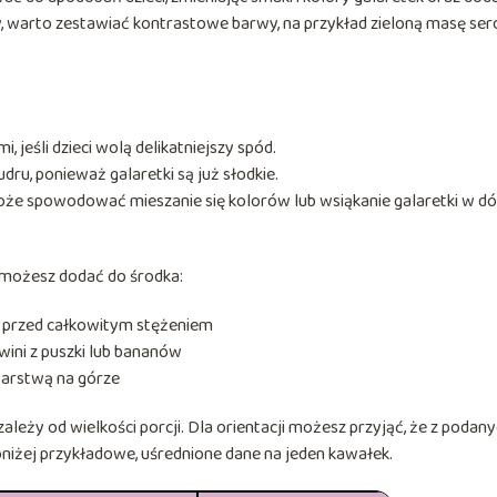
jny, warto zestawiać kontrastowe barwy, na przykład zieloną masę se
 jeśli dzieci wolą delikatniejszy spód.
ru, ponieważ galaretki są już słodkie.
oże spowodować mieszanie się kolorów lub wsiąkanie galaretki w dó
”, możesz dodać do środka:
ą przed całkowitym stężeniem
wini z puszki lub bananów
warstwą na górze
eży od wielkości porcji. Dla orientacji możesz przyjąć, że z podan
niżej przykładowe, uśrednione dane na jeden kawałek.