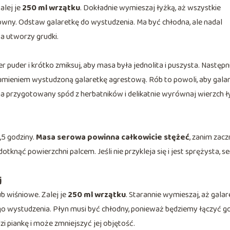
alej je
250 ml wrzątku
. Dokładnie wymieszaj łyżką, aż wszystkie
arowny. Odstaw galaretkę do wystudzenia. Ma być chłodna, ale nadal
a utworzy grudki.
 puder i krótko zmiksuj, aby masa była jednolita i puszysta. Następni
trumieniem wystudzoną galaretkę agrestową. Rób to powoli, aby gala
na przygotowany spód z herbatników i delikatnie wyrównaj wierzch ł
,5 godziny.
Masa serowa powinna całkowicie stężeć
, zanim zacz
nąć powierzchni palcem. Jeśli nie przykleja się i jest sprężysta, se
j
b wiśniowe. Zalej je
250 ml wrzątku
. Starannie wymieszaj, aż galar
go wystudzenia. Płyn musi być chłodny, ponieważ będziemy łączyć go
zi piankę i może zmniejszyć jej objętość.