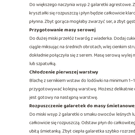
Do większego naczynia wsyp 2 galaretki agrestowe. Z
kryształki się rozpuszczą i płyn będzie całkowicie kl
płynna. Zbyt gorąca mogłaby zwarzyć ser, a zbyt gęst
Przygotowanie masy serowej
Do dużej miski przełóż twaróg z wiaderka. Dodaj cukier
ciągle miksując na średnich obrotach, wlej cienkim s
dokładnie połączyła się z serem. Masę serową wylej 
lub szpatułką.
Chłodzenie pierwszej warstwy
Blachę z sernikiem wstaw do lodówki na minimum 1–1
przygotowywać kolejną warstwę. Możesz delikatnie dotk
jest gotowy na następną warstwę.
Rozpuszczenie galaretek do masy śmietanowe
Do miski wsyp 2 galaretki o smaku owoców leśnych lu
całkowicie się rozpuszczą. Odstaw płyn do całkowite
ubitą śmietanką. Zbyt ciepła galaretka szybko rozrzed