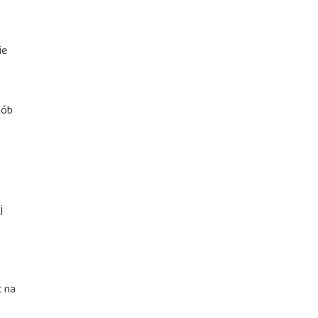
ie
Rób
j
t na