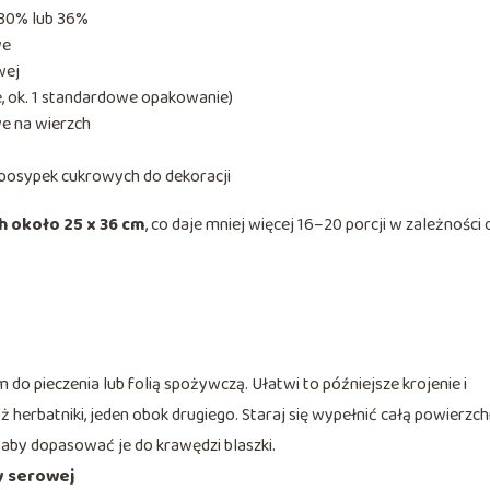
 30% lub 36%
we
wej
e, ok. 1 standardowe opakowanie)
e na wierzch
 posypek cukrowych do dekoracji
h około 25 x 36 cm
, co daje mniej więcej 16–20 porcji w zależności 
o pieczenia lub folią spożywczą. Ułatwi to późniejsze krojenie i
ż herbatniki, jeden obok drugiego. Staraj się wypełnić całą powierzch
 aby dopasować je do krawędzi blaszki.
y serowej