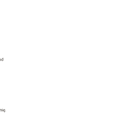
od
nię.