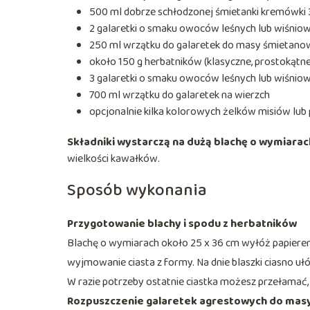
500 ml dobrze schłodzonej śmietanki kremówki
2 galaretki o smaku owoców leśnych lub wiśnio
250 ml wrzątku do galaretek do masy śmietano
około 150 g herbatników (klasyczne, prostokątn
3 galaretki o smaku owoców leśnych lub wiśniow
700 ml wrzątku do galaretek na wierzch
opcjonalnie kilka kolorowych żelków misiów lub
Składniki wystarczą na dużą blachę o wymiarac
wielkości kawałków.
Sposób wykonania
Przygotowanie blachy i spodu z herbatników
Blachę o wymiarach około 25 x 36 cm wyłóż papierem d
wyjmowanie ciasta z formy. Na dnie blaszki ciasno ułó
W razie potrzeby ostatnie ciastka możesz przełamać,
Rozpuszczenie galaretek agrestowych do mas