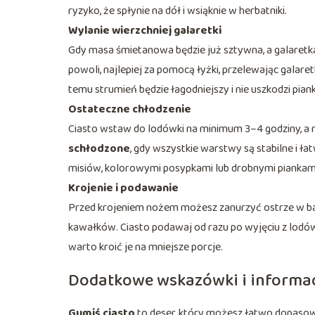
ryzyko, że spłynie na dół i wsiąknie w herbatniki.
Wylanie wierzchniej galaretki
Gdy masa śmietanowa będzie już sztywna, a galaretka 
powoli, najlepiej za pomocą łyżki, przelewając galaret
temu strumień będzie łagodniejszy i nie uszkodzi pian
Ostateczne chłodzenie
Ciasto wstaw do lodówki na minimum 3–4 godziny, a na
schłodzone
, gdy wszystkie warstwy są stabilne i ł
misiów, kolorowymi posypkami lub drobnymi piankami
Krojenie i podawanie
Przed krojeniem nożem możesz zanurzyć ostrze w bardz
kawałków. Ciasto podawaj od razu po wyjęciu z lodówki
warto kroić je na mniejsze porcje.
Dodatkowe wskazówki i informa
Gumiś ciasto
to deser, który możesz łatwo dopasowa