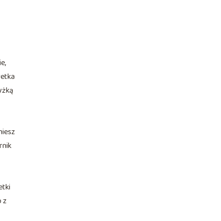
e,
retka
yżką
niesz
rnik
etki
 z