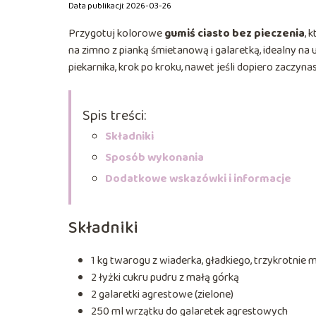
Data publikacji: 2026-03-26
Przygotuj kolorowe
gumiś ciasto bez pieczenia
, 
na zimno z pianką śmietanową i galaretką, idealny na u
piekarnika, krok po kroku, nawet jeśli dopiero zaczyn
Spis treści:
Składniki
Sposób wykonania
Dodatkowe wskazówki i informacje
Składniki
1 kg twarogu z wiaderka, gładkiego, trzykrotnie 
2 łyżki cukru pudru z małą górką
2 galaretki agrestowe (zielone)
250 ml wrzątku do galaretek agrestowych