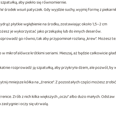
szpatułką, aby piekło się równomiernie.
. W środek wsuń patyczek. Gdy wyjdzie suchy, wyjmij formę z piekarnik
ydrąż płytkie wgłębienie na środku, zostawiając około 1,5–2 cm
możesz je wykorzystać jako przekąskę lub do innych deserów.
zprowadź go równo, tak aby przypominał rozlaną „krew”. Możesz te
b w mikrofalówce krótkimi seriami. Mieszaj, aż będzie całkowicie gład
katnie rozprowadź ją szpatułką, aby przykryła dżem, ale pozwól, by 
ytnij mniejsze kółka na „źrenice”. Z pozostałych części możesz zrobi
źrenice. Zrób z nich kilka większych „oczu” albo dużo małych. Odstaw
zastygnie i oczy się utrwalą.