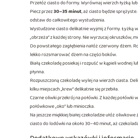
Przełóż ciasto do formy. Wyrównaj wierzch łyżką lub 
Piecz przez
30–35 minut
, aż ciasto będzie sprężyste
odstaw do całkowitego wystudzenia.
Wystudzone ciasto delikatnie wyjmij z formy. Łyżką w
„obrzeża” z każdej strony. Nie wyrzucaj okruszków, 
Do powstałego zagłębienia nałóż czerwony dżem. Ro
lekko rozsmarować dżem na części boków.
Białą czekoladę posiekaj i rozpuść w kąpieli wodnej lu
płynna.
Rozpuszczoną czekoladę wylej na wierzch ciasta. Deli
kilku miejscach „krew” delikatnie się przebiła.
Czarne oliwki przekrój na połówki. Z każdej połówki w
połówkowe „oko” lub minioczka.
Na jeszcze miękkiej białej czekoladzie ułóż oliwkowe 
ciasto do lodówki na około 30–40 minut, aż czekolada 