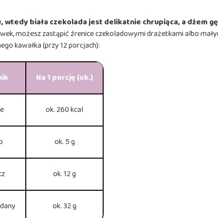
 wtedy biała czekolada jest delikatnie chrupiąca, a dżem gę
ią oliwek, możesz zastąpić źrenice czekoladowymi drażetkami albo mał
ego kawałka (przy 12 porcjach):
nik
Na 1 porcję (ok.)
ie
ok. 260 kcal
o
ok. 5 g
cz
ok. 12 g
dany
ok. 32 g