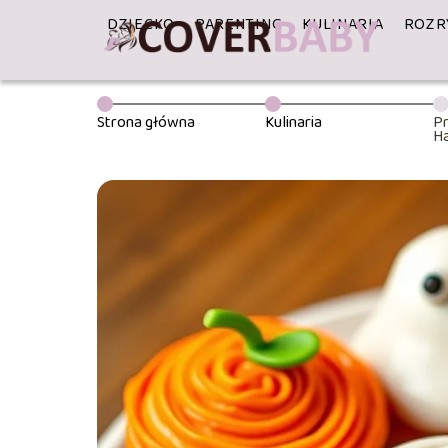
DZIECKO
PARENTING
KULINARIA
ROZR
Strona główna
Kulinaria
Pr
Ha