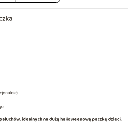
czka
jonalnie)
)
go
 paluchów, idealnych na dużą halloweenową paczkę dzieci.