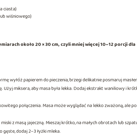
a ciasta)
ub wiśniowego)
iarach około 20 × 30 cm, czyli mniej więcej 10–12 porcji dla
ormę wyłóż papierem do pieczenia, brzegi delikatnie posmaruj masłe
. Użyj miksera, aby masa była lekka. Dodaj ekstrakt waniliowy i krót
ałkowitego połączenia. Masa może wyglądać na lekko zważoną, ale po
 miski z masą jajeczną. Mieszaj krótko, na małych obrotach lub szpatu
zo gęste, dodaj 2–3 łyżki mleka.