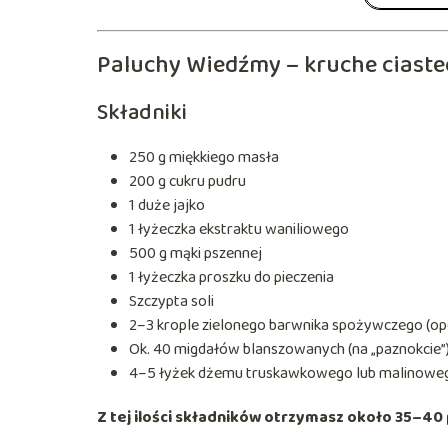
Paluchy Wiedźmy – kruche ciaste
Składniki
250 g miękkiego masła
200 g cukru pudru
1 duże jajko
1 łyżeczka ekstraktu waniliowego
500 g mąki pszennej
1 łyżeczka proszku do pieczenia
Szczypta soli
2–3 krople zielonego barwnika spożywczego (opc
Ok. 40 migdałów blanszowanych (na „paznokcie”
4–5 łyżek dżemu truskawkowego lub malinowe
Z tej ilości składników otrzymasz około 35–40