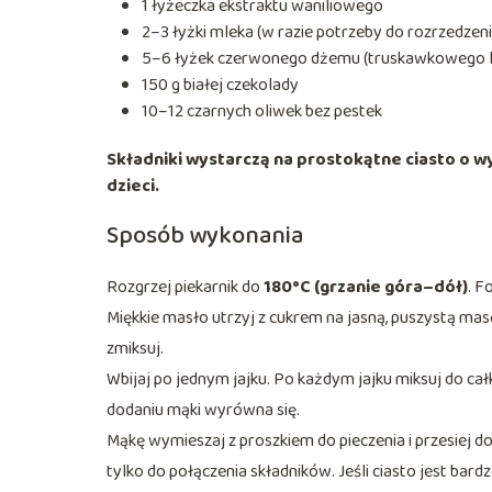
1 łyżeczka ekstraktu waniliowego
2–3 łyżki mleka (w razie potrzeby do rozrzedzeni
5–6 łyżek czerwonego dżemu (truskawkowego l
150 g białej czekolady
10–12 czarnych oliwek bez pestek
Składniki wystarczą na prostokątne ciasto o wym
dzieci.
Sposób wykonania
Rozgrzej piekarnik do
180°C (grzanie góra–dół)
. F
Miękkie masło utrzyj z cukrem na jasną, puszystą masę
zmiksuj.
Wbijaj po jednym jajku. Po każdym jajku miksuj do c
dodaniu mąki wyrówna się.
Mąkę wymieszaj z proszkiem do pieczenia i przesiej do
tylko do połączenia składników. Jeśli ciasto jest bard