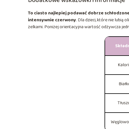
Dodatkowe wskazówki i informacje
To ciasto najlepiej podawać dobrze schłodzone,
intensywnie czerwony
. Dla dzieci, które nie lub
żelkami. Poniżej orientacyjna wartość odżywcza jedn
Skład
Kalor
Białk
Tłusz
Węglowo