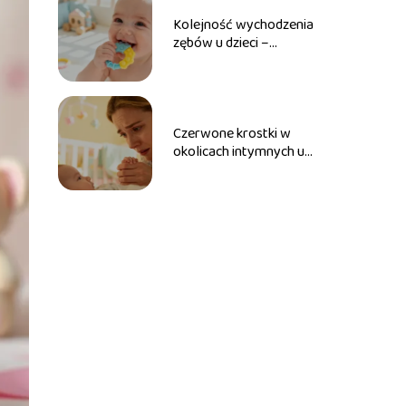
Kolejność wychodzenia
zębów u dzieci –
poradnik dla rodziców
Czerwone krostki w
okolicach intymnych u
dziecka – przyczyny,
leczenie