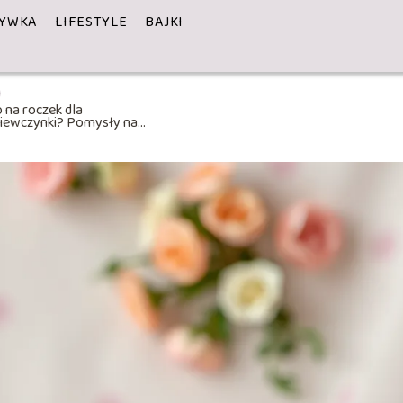
YWKA
LIFESTYLE
BAJKI
 na roczek dla
ziewczynki? Pomysły na
yjątkowy prezent