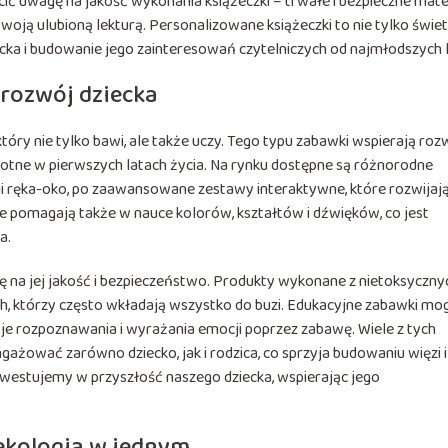
ić uwagę na jakość wykonania książeczki – trwałe i bezpieczne mate
woją ulubioną lekturą. Personalizowane książeczki to nie tylko świe
ecka i budowanie jego zainteresowań czytelniczych od najmłodszych l
rozwój dziecka
óry nie tylko bawi, ale także uczy. Tego typu zabawki wspierają roz
stotne w pierwszych latach życia. Na rynku dostępne są różnorodne
ji ręka-oko, po zaawansowane zestawy interaktywne, które rozwijaj
e pomagają także w nauce kolorów, kształtów i dźwięków, co jest
a.
 na jej jakość i bezpieczeństwo. Produkty wykonane z nietoksyczny
, którzy często wkładają wszystko do buzi. Edukacyjne zabawki mo
je rozpoznawania i wyrażania emocji poprzez zabawę. Wiele z tych
ażować zarówno dziecko, jak i rodzica, co sprzyja budowaniu więzi i
nwestujemy w przyszłość naszego dziecka, wspierając jego
ekologia w jednym