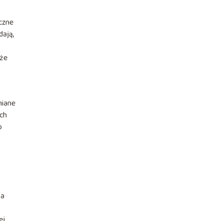
eczne
dają,
 że
niane
ych
o
 a
ej