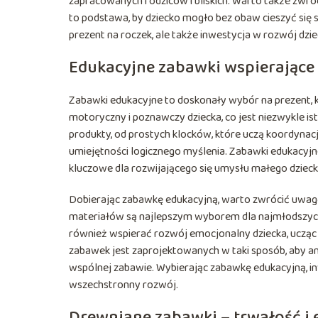
zapracowanych rodziców i bliskich. Warto także zwróc
to podstawa, by dziecko mogło bez obaw cieszyć się s
prezent na roczek, ale także inwestycja w rozwój dzi
Edukacyjne zabawki wspierające 
Zabawki edukacyjne to doskonały wybór na prezent, kt
motoryczny i poznawczy dziecka, co jest niezwykle i
produkty, od prostych klocków, które uczą koordynac
umiejętności logicznego myślenia. Zabawki edukacyjn
kluczowe dla rozwijającego się umysłu małego dzieck
Dobierając zabawkę edukacyjną, warto zwrócić uwagę
materiałów są najlepszym wyborem dla najmłodszych
również wspierać rozwój emocjonalny dziecka, ucząc 
zabawek jest zaprojektowanych w taki sposób, aby ang
wspólnej zabawie. Wybierając zabawkę edukacyjną, i
wszechstronny rozwój.
Drewniane zabawki – trwałość i 