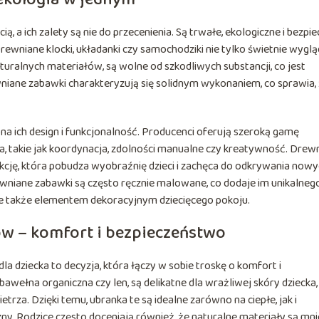
, a ich zalety są nie do przecenienia. Są trwałe, ekologiczne i bezpi
Drewniane klocki, układanki czy samochodziki nie tylko świetnie wyglą
turalnych materiałów, są wolne od szkodliwych substancji, co jest
niane zabawki charakteryzują się solidnym wykonaniem, co sprawia,
a ich design i funkcjonalność. Producenci oferują szeroką gamę
a, takie jak koordynacja, zdolności manualne czy kreatywność. Drew
kcję, która pobudza wyobraźnię dzieci i zachęca do odkrywania now
wniane zabawki są często ręcznie malowane, co dodaje im unikalneg
 ale także elementem dekoracyjnym dziecięcego pokoju.
w – komfort i bezpieczeństwo
a dziecka to decyzja, która łączy w sobie troskę o komfort i
bawełna organiczna czy len, są delikatne dla wrażliwej skóry dziecka,
rza. Dzięki temu, ubranka te są idealne zarówno na ciepłe, jak i
zny. Rodzice często doceniają również, że naturalne materiały są mni