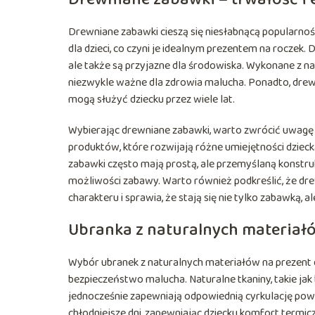
Drewniane zabawki cieszą się niesłabnącą popularnością
dla dzieci, co czyni je idealnym prezentem na roczek. 
ale także są przyjazne dla środowiska. Wykonane z na
niezwykle ważne dla zdrowia malucha. Ponadto, drew
mogą służyć dziecku przez wiele lat.
Wybierając drewniane zabawki, warto zwrócić uwagę n
produktów, które rozwijają różne umiejętności dzieck
zabawki często mają prostą, ale przemyślaną konstru
możliwości zabawy. Warto również podkreślić, że dre
charakteru i sprawia, że stają się nie tylko zabawką,
Ubranka z naturalnych materiałó
Wybór ubranek z naturalnych materiałów na prezent dl
bezpieczeństwo malucha. Naturalne tkaniny, takie jak 
jednocześnie zapewniają odpowiednią cyrkulację powiet
chłodniejsze dni, zapewniając dziecku komfort termic