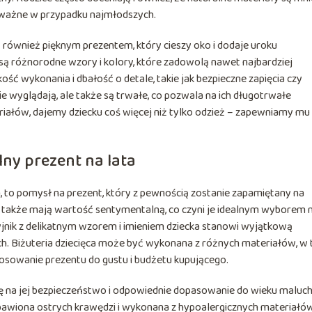
ie ważne w przypadku najmłodszych.
również pięknym prezentem, który cieszy oko i dodaje uroku
są różnorodne wzory i kolory, które zadowolą nawet najbardziej
ć wykonania i dbałość o detale, takie jak bezpieczne zapięcia czy
ie wyglądają, ale także są trwałe, co pozwala na ich długotrwałe
iałów, dajemy dziecku coś więcej niż tylko odzież – zapewniamy mu
lny prezent na lata
em, to pomysł na prezent, który z pewnością zostanie zapamiętany na
 ale także mają wartość sentymentalną, co czyni je idealnym wyborem 
yjnik z delikatnym wzorem i imieniem dziecka stanowi wyjątkową
ch. Biżuteria dziecięca może być wykonana z różnych materiałów, w
stosowanie prezentu do gustu i budżetu kupującego.
gę na jej bezpieczeństwo i odpowiednie dopasowanie do wieku maluch
zbawiona ostrych krawędzi i wykonana z hypoalergicznych materiałó