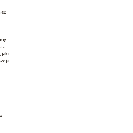
nież
emy
a z
jak i
zwoju
go