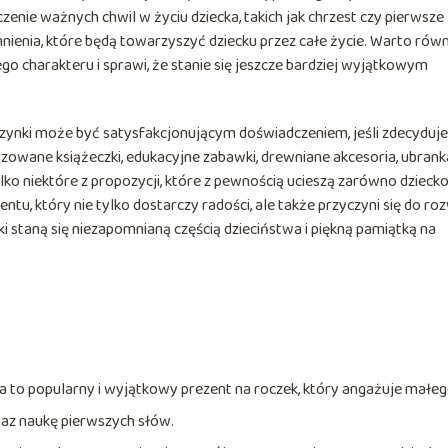
zenie ważnych chwil w życiu dziecka, takich jak chrzest czy pierwsze
nienia, które będą towarzyszyć dziecku przez całe życie. Warto rów
ego charakteru i sprawi, że stanie się jeszcze bardziej wyjątkowym
zynki może być satysfakcjonującym doświadczeniem, jeśli zdecyduj
zowane książeczki, edukacyjne zabawki, drewniane akcesoria, ubrank
ko niektóre z propozycji, które z pewnością ucieszą zarówno dziecko, 
tu, który nie tylko dostarczy radości, ale także przyczyni się do ro
i staną się niezapomnianą częścią dzieciństwa i piękną pamiątką na
ka to popularny i wyjątkowy prezent na roczek, który angażuje małe
raz naukę pierwszych słów.