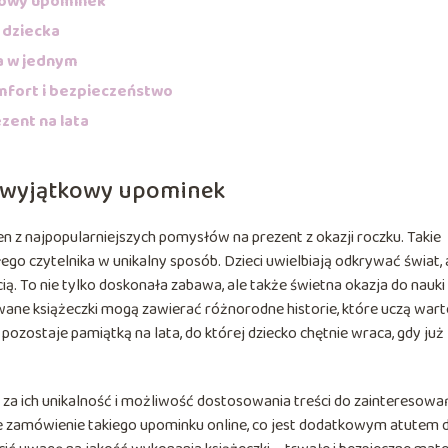
tkowy upominek
 dziecka
a w jednym
mfort i bezpieczeństwo
zent na lata
o wyjątkowy upominek
en z najpopularniejszych pomysłów na prezent z okazji roczku. Takie
łego czytelnika w unikalny sposób. Dzieci uwielbiają odkrywać świat, 
ścią. To nie tylko doskonała zabawa, ale także świetna okazja do nauki
wane książeczki mogą zawierać różnorodne historie, które uczą warto
 pozostaje pamiątką na lata, do której dziecko chętnie wraca, gdy już
i za ich unikalność i możliwość dostosowania treści do zainteresowa
e zamówienie takiego upominku online, co jest dodatkowym atutem 