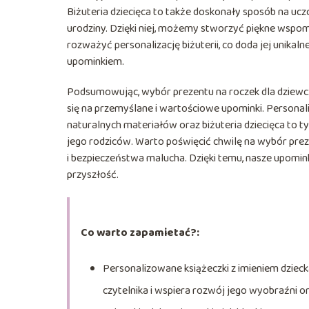
Biżuteria dziecięca to także doskonały sposób na uczc
urodziny. Dzięki niej, możemy stworzyć piękne wspom
rozważyć personalizację biżuterii, co doda jej unikaln
upominkiem.
Podsumowując, wybór prezentu na roczek dla dziewc
się na przemyślane i wartościowe upominki. Personali
naturalnych materiałów oraz biżuteria dziecięca to tyl
jego rodziców. Warto poświęcić chwilę na wybór prezen
i bezpieczeństwa malucha. Dzięki temu, nasze upomink
przyszłość.
Co warto zapamietać?:
Personalizowane książeczki z imieniem dziec
czytelnika i wspiera rozwój jego wyobraźni o