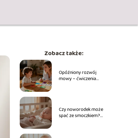
Zobacz także:
Opóźniony rozwój
mowy – ćwiczenia
logopedyczne do
wykonania w domu
Czy noworodek może
spać ze smoczkiem?
Fakty i mity