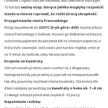
rondelek z ognia i odstaw nadzienie, aby całkowicie wystygło.
To bardzo
ważny etap. Gorące jabłka mogłyby rozpuścić
masło w cieście i sprawić, że rożki stracą chrupkość.
Przygotowanie ciasta francuskiego
Rozgrzej piekarnik do
220°C (tryb góra–dół)
. Wyjmij arkusz
ciasta francuskiego z lodówki. Rozwiń go delikatnie na blaszce
wyłożonej papierem do pieczenia lub na własnym papierze, w
który było zawinięte. Jeśli ciasto jest bardzo miękkie, włóż je
na 5 minut do lodówki, żeby łatwiej się kroiło.
Krojenie na kwadraty
Ostrym nożem przetnij ciasto wzdłuż na 2 długie pasy.
Następnie każdy pas przetnij w poprzek na mniejsze kawałki
tak, aby powstały możliwie równe kwadraty. Dla kolacji dla
dzieci najlepiej sprawdzają się
kwadraty o boku ok. 7–8 cm
.
Z takiego arkusza powstanie zwykle 8–10 porcji.
Napełnianie rożków