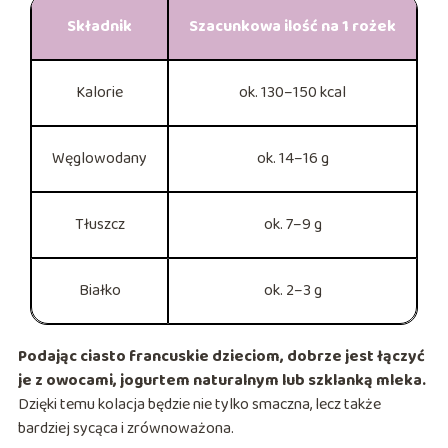
Składnik
Szacunkowa ilość na 1 rożek
Kalorie
ok. 130–150 kcal
Węglowodany
ok. 14–16 g
Tłuszcz
ok. 7–9 g
Białko
ok. 2–3 g
Podając ciasto francuskie dzieciom, dobrze jest łączyć
je z owocami, jogurtem naturalnym lub szklanką mleka.
Dzięki temu kolacja będzie nie tylko smaczna, lecz także
bardziej sycąca i zrównoważona.