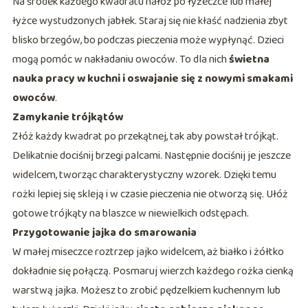
Na środek każdego kwadratu nałóż po łyżeczce lub małej
łyżce wystudzonych jabłek. Staraj się nie kłaść nadzienia zbyt
blisko brzegów, bo podczas pieczenia może wypłynąć. Dzieci
mogą pomóc w nakładaniu owoców. To dla nich
świetna
nauka pracy w kuchni i oswajanie się z nowymi smakami
owoców
.
Zamykanie trójkątów
Złóż każdy kwadrat po przekątnej, tak aby powstał trójkąt.
Delikatnie dociśnij brzegi palcami. Następnie dociśnij je jeszcze
widelcem, tworząc charakterystyczny wzorek. Dzięki temu
rożki lepiej się skleją i w czasie pieczenia nie otworzą się. Ułóż
gotowe trójkąty na blaszce w niewielkich odstępach.
Przygotowanie jajka do smarowania
W małej miseczce roztrzep jajko widelcem, aż białko i żółtko
dokładnie się połączą. Posmaruj wierzch każdego rożka cienką
warstwą jajka. Możesz to zrobić pędzelkiem kuchennym lub