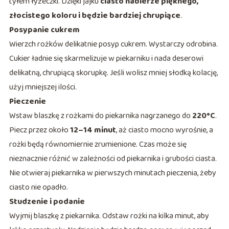
tyłem łyżeczki. Dzięki jajku
ciasto nabierze pięknego,
złocistego koloru i będzie bardziej chrupiące
.
Posypanie cukrem
Wierzch rożków delikatnie posyp cukrem. Wystarczy odrobina.
Cukier ładnie się skarmelizuje w piekarniku i nada deserowi
delikatną, chrupiącą skorupkę. Jeśli wolisz mniej słodką kolację,
użyj mniejszej ilości.
Pieczenie
Wstaw blaszkę z rożkami do piekarnika nagrzanego do
220°C
.
Piecz przez około
12–14 minut
, aż ciasto mocno wyrośnie, a
rożki będą równomiernie zrumienione. Czas może się
nieznacznie różnić w zależności od piekarnika i grubości ciasta.
Nie otwieraj piekarnika w pierwszych minutach pieczenia, żeby
ciasto nie opadło.
Studzenie i podanie
Wyjmij blaszkę z piekarnika. Odstaw rożki na kilka minut, aby