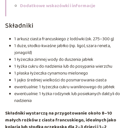
Dodatkowe wskazówki i informacje
Składniki
1 arkusz ciasta francuskiego z lodówki (ok. 275–300 g)
1 duże, słodko‑kwaśne jabłko (np. ligol, szara reneta,
jonagold)
1 łyżeczka zimnej wody do duszenia jabłek
1 łyżka cukru do nadzienia lub do posypania wierzchu
1 płaska łyżeczka cynamonu mielonego
1 jajko średniej wielkości do posmarowania ciasta
ewentualnie: 1 łyżeczka cukru wanilinowego do jabłek
ewentualnie: 1 łyżka rodzynek lub posiekanych daktyli do
nadzienia
Składniki wystarczą na przygotowanie około 8–10
małych rożków z ciasta francuskiego, idealnych jako
kolacja lub słodka przekąska dla 2–3 dzieci i 1–2