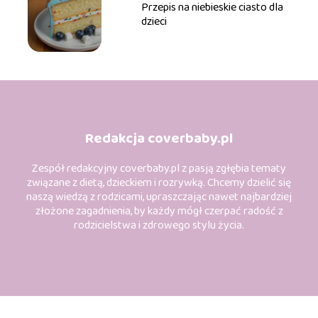
Przepis na niebieskie ciasto dla
dzieci
Redakcja coverbaby.pl
Zespół redakcyjny coverbaby.pl z pasją zgłębia tematy
związane z dietą, dzieckiem i rozrywką. Chcemy dzielić się
naszą wiedzą z rodzicami, upraszczając nawet najbardziej
złożone zagadnienia, by każdy mógł czerpać radość z
rodzicielstwa i zdrowego stylu życia.