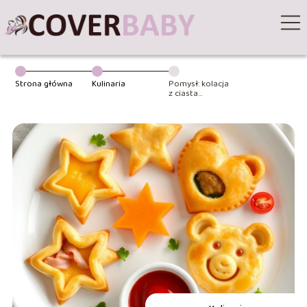
Strona główna
Kulinaria
Pomysł: kolacja
z ciasta
francuskiego dla
dzieci