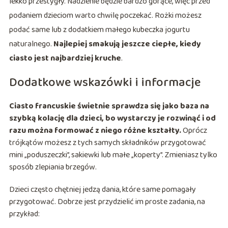
lekko przestygły. Nadzienie będzie bardzo gorące, więc przed
podaniem dzieciom warto chwilę poczekać. Rożki możesz
podać same lub z dodatkiem małego kubeczka jogurtu
naturalnego.
Najlepiej smakują jeszcze ciepłe, kiedy
ciasto jest najbardziej kruche
.
Dodatkowe wskazówki i informacje
Ciasto francuskie świetnie sprawdza się jako baza na
szybką kolację dla dzieci, bo wystarczy je rozwinąć i od
razu można formować z niego różne kształty.
Oprócz
trójkątów możesz z tych samych składników przygotować
mini „poduszeczki”, sakiewki lub małe „koperty”. Zmieniasz tylko
sposób zlepiania brzegów.
Dzieci często chętniej jedzą dania, które same pomagały
przygotować. Dobrze jest przydzielić im proste zadania, na
przykład: