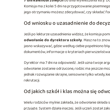
7 dni kalendarzowych
od dnia wywieszenia listy. 
Komisja ma z kolei 5 dni na przygotowanie pisemnego
jego otrzymaniu możesz zdecydować, czy składać fo
Od wniosku o uzasadnienie do decyz
Jeśli po lekturze uzasadnienia widzisz, że komisja po
odwołanie do dyrektora szkoły
. Masz na to zno
jasno wskazywać, gdzie według ciebie popełniono błąd
dokumentów, informacje o kryteriach pierwszeństwa
Dyrektor ma 7 dni na odpowiedź. Jeśli uzna twoje ar
odwołanie zostanie odrzucone, rodzic ma jeszcze mo
jednak rozwiązanie skrajne, sensowne tylko wtedy, k
rekrutacji.
Od jakich szkół i klas można się od
Wielu rodziców mylnie zakłada, że odwołanie składa się
przyjęte. System działa inaczej. Jeśli uczeń został za