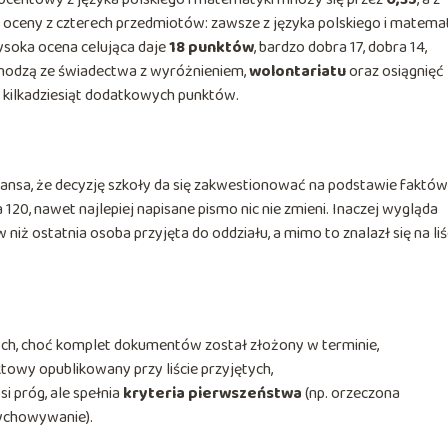
 oceny z czterech przedmiotów: zawsze z języka polskiego i matema
ysoka ocena celująca daje
18 punktów
, bardzo dobra 17, dobra 14,
ochodzą ze świadectwa z wyróżnieniem,
wolontariatu
oraz osiągnięć
 kilkadziesiąt dodatkowych punktów.
zansa, że decyzję szkoły da się zakwestionować na podstawie faktów
 120, nawet najlepiej napisane pismo nic nie zmieni. Inaczej wygląda
niż ostatnia osoba przyjęta do oddziału, a mimo to znalazł się na liś
jętych, choć komplet dokumentów został złożony w terminie,
ktowy opublikowany przy liście przyjętych,
i próg, ale spełnia
kryteria pierwszeństwa
(np. orzeczona
ychowywanie).