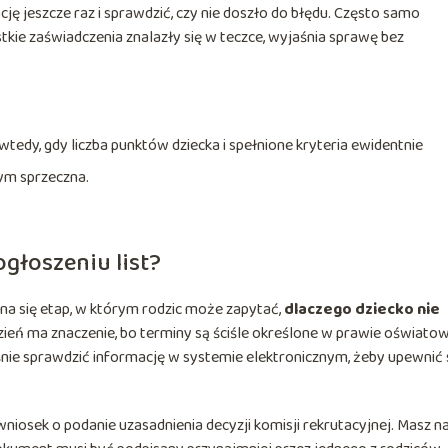
ję jeszcze raz i sprawdzić, czy nie doszło do błędu. Często samo
tkie zaświadczenia znalazły się w teczce, wyjaśnia sprawę bez
edy, gdy liczba punktów dziecka i spełnione kryteria ewidentnie
 tym sprzeczna.
głoszeniu list?
yna się etap, w którym rodzic może zapytać,
dlaczego dziecko nie
zień ma znaczenie, bo terminy są ściśle określone w prawie oświato
eśnie sprawdzić informację w systemie elektronicznym, żeby upewnić s
niosek o podanie uzasadnienia decyzji komisji rekrutacyjnej. Masz n