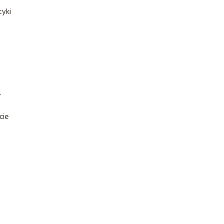
tyki
.
cie