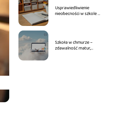
Usprawiedliwienie
nieobecności w szkole –
powody i przykłady
Szkoła w chmurze –
zdawalność matur,
opinie i korzyści