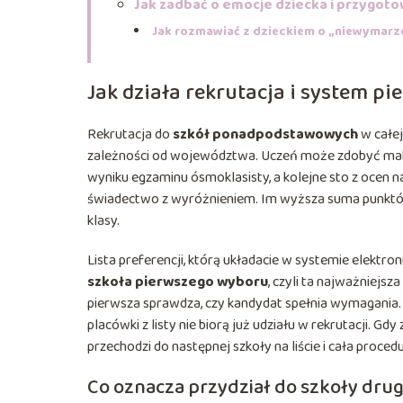
Jak zadbać o emocje dziecka i przygoto
Jak rozmawiać z dzieckiem o „niewymarz
Jak działa rekrutacja i system 
Rekrutacja do
szkół ponadpodstawowych
w całej
zależności od województwa. Uczeń może zdobyć m
wyniku egzaminu ósmoklasisty, a kolejne sto z ocen na
świadectwo z wyróżnieniem. Im wyższa suma punktów,
klasy.
Lista preferencji, którą układacie w systemie elektr
szkoła pierwszego wyboru
, czyli ta najważniejsz
pierwsza sprawdza, czy kandydat spełnia wymagania. Je
placówki z listy nie biorą już udziału w rekrutacji. Gd
przechodzi do następnej szkoły na liście i cała proced
Co oznacza przydział do szkoły dru