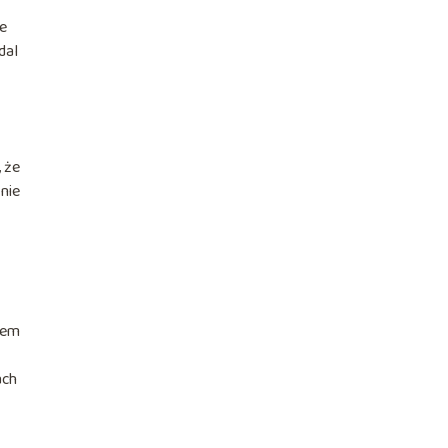
że
dal
, że
 nie
stem
ach