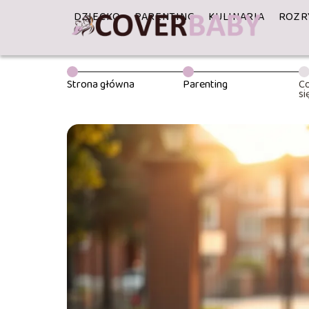
DZIECKO
PARENTING
KULINARIA
ROZR
Strona główna
Parenting
Co
si
w