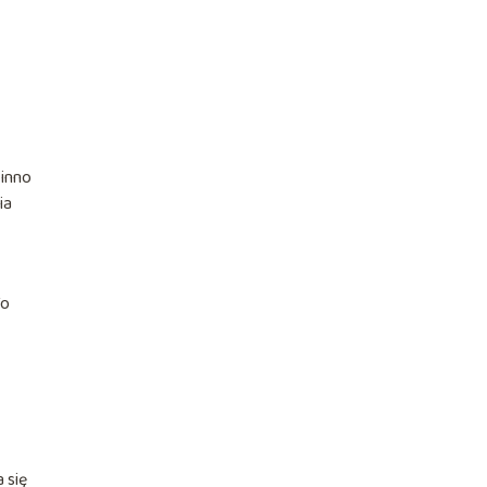
winno
ia
To
 się