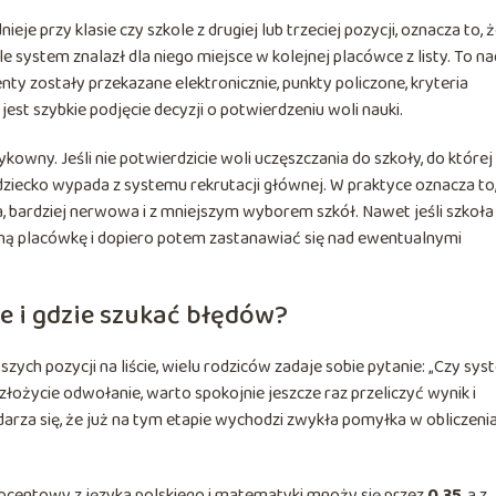
eje przy klasie czy szkole z drugiej lub trzeciej pozycji, oznacza to, 
ale system znalazł dla niego miejsce w kolejnej placówce z listy. To na
enty zostały przekazane elektronicznie, punkty policzone, kryteria
st szybkie podjęcie decyzji o potwierdzeniu woli nauki.
owny. Jeśli nie potwierdzicie woli uczęszczania do szkoły, do której
 dziecko wypada z systemu rekrutacji głównej. W praktyce oznacza to
a, bardziej nerwowa i z mniejszym wyborem szkół. Nawet jeśli szkoła
ną placówkę i dopiero potem zastanawiać się nad ewentualnymi
ne i gdzie szukać błędów?
szych pozycji na liście, wielu rodziców zadaje sobie pytanie: „Czy sy
 złożycie odwołanie, warto spokojnie jeszcze raz przeliczyć wynik i
darza się, że już na tym etapie wychodzi zwykła pomyłka w obliczeni
ocentowy z języka polskiego i matematyki mnoży się przez
0,35
, a z