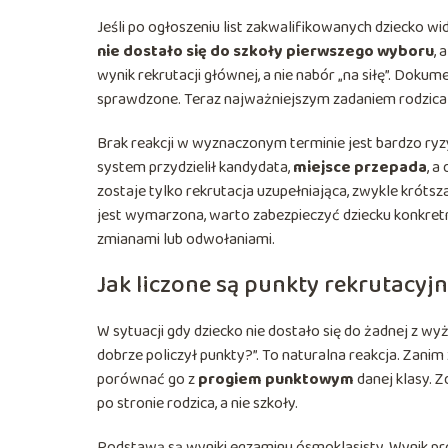
Jeśli po ogłoszeniu list zakwalifikowanych dziecko widni
nie dostało się do szkoły pierwszego wyboru
, 
wynik rekrutacji głównej, a nie nabór „na siłę”. Dokum
sprawdzone. Teraz najważniejszym zadaniem rodzica je
Brak reakcji w wyznaczonym terminie jest bardzo ryzyk
system przydzielił kandydata,
miejsce przepada
, a
zostaje tylko rekrutacja uzupełniająca, zwykle krótsz
jest wymarzona, warto zabezpieczyć dziecku konkret
zmianami lub odwołaniami.
Jak liczone są punkty rekrutacyj
W sytuacji gdy dziecko nie dostało się do żadnej z wyż
dobrze policzył punkty?”. To naturalna reakcja. Zanim
porównać go z
progiem punktowym
danej klasy. Z
po stronie rodzica, a nie szkoły.
Podstawą są wyniki egzaminu ósmoklasisty. Wynik pr