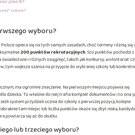
wać plan B?
onej” szkole?
pierwszego wyboru?
 Polsce opiera się na tych samych zasadach, choć terminy różnią się
aksymalnie
200 punktów rekrutacyjnych
. Sto punktów pochodzi z
 świadectwie i różnych osiągnięć, takich jak konkursy, wolontariat cz
 tym większa szansa na przyjęcie do wybranej szkoły lub konkretn
onicznym, ma ogromne znaczenie. Na pierwszym miejscu pojawia się
a dla dziecka. To właśnie do niej trafia komplet dokumentów i to ona j
śli system przydzieli ucznia do szkoły z pierwszej pozycji, kolejne
y zabraknie tam miejsc lub liczba punktów okaże się zbyt niska, kandyd
ura powtarza się aż do skutku.
giego lub trzeciego wyboru?