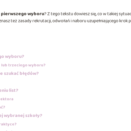
ły pierwszego wyboru
? Z tego tekstu dowiesz się, co w takiej sytuac
Poznasz też zasady rekrutacji, odwołań i naboru uzupełniającego krok 
ego wyboru?
 lub trzeciego wyboru?
zie szukać błędów?
niu list?
rektora
ać?
ej wybranej szkoły?
praktyce?