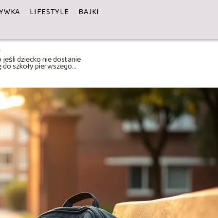
YWKA
LIFESTYLE
BAJKI
 jeśli dziecko nie dostanie
ę do szkoły pierwszego
yboru?