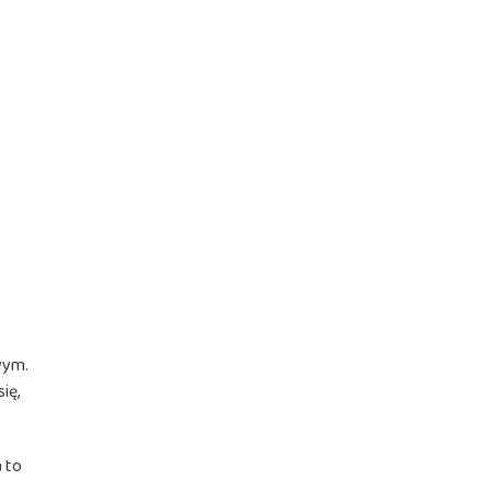
wym.
ię,
a to