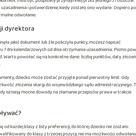
Dokument musi być podpisany przynajmniej przez jednego z rodziców.
 uzasadnienia i potwierdzenie, kiedy zostało ono wydane. Dopiero po
rmalne odwołanie.
ji dyrektora
minęła jakiś dokument lub źle policzyła punkty, możesz napisać
wu 7 dni kalendarzowych od dnia otrzymania uzasadnienia. Pismo po
. Warto powołać się na konkretne dane: liczbę punktów, daty złożen
.
gumenty, dziecko może zostać przyjęte ponad pierwotny limit. Gdy
żliwość złożenia skargi do wojewódzkiego sądu administracyjnego. 
iedy istnieją mocne dowody na złamanie przepisów prawa w trakcie
woływać?
 od każdej klasy z listy preferencji, do której dziecko nie zostało
kwalifikowany do klasy z trzeciej pozycji, nie ma możliwości odwołania