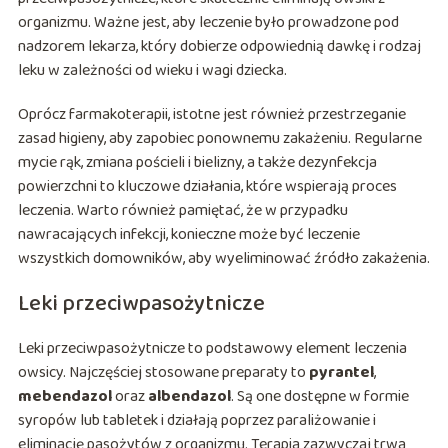
organizmu. Ważne jest, aby leczenie było prowadzone pod
nadzorem lekarza, który dobierze odpowiednią dawkę i rodzaj
leku w zależności od wieku i wagi dziecka.
Oprócz farmakoterapii, istotne jest również przestrzeganie
zasad higieny, aby zapobiec ponownemu zakażeniu. Regularne
mycie rąk, zmiana pościeli i bielizny, a także dezynfekcja
powierzchni to kluczowe działania, które wspierają proces
leczenia. Warto również pamiętać, że w przypadku
nawracających infekcji, konieczne może być leczenie
wszystkich domowników, aby wyeliminować źródło zakażenia.
Leki przeciwpasożytnicze
Leki przeciwpasożytnicze to podstawowy element leczenia
owsicy. Najczęściej stosowane preparaty to
pyrantel
,
mebendazol
oraz
albendazol
. Są one dostępne w formie
syropów lub tabletek i działają poprzez paraliżowanie i
eliminację pasożytów z organizmu. Terapia zazwyczaj trwa