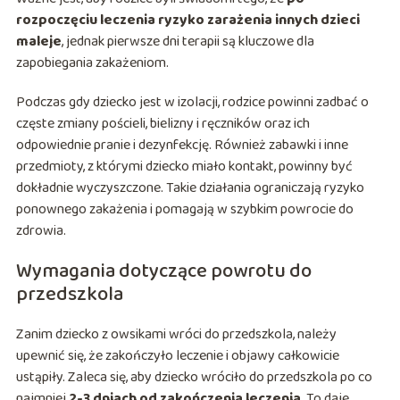
rozpoczęciu leczenia ryzyko zarażenia innych dzieci
maleje
, jednak pierwsze dni terapii są kluczowe dla
zapobiegania zakażeniom.
Podczas gdy dziecko jest w izolacji, rodzice powinni zadbać o
częste zmiany pościeli, bielizny i ręczników oraz ich
odpowiednie pranie i dezynfekcję. Również zabawki i inne
przedmioty, z którymi dziecko miało kontakt, powinny być
dokładnie wyczyszczone. Takie działania ograniczają ryzyko
ponownego zakażenia i pomagają w szybkim powrocie do
zdrowia.
Wymagania dotyczące powrotu do
przedszkola
Zanim dziecko z owsikami wróci do przedszkola, należy
upewnić się, że zakończyło leczenie i objawy całkowicie
ustąpiły. Zaleca się, aby dziecko wróciło do przedszkola po co
najmniej
2-3 dniach od zakończenia leczenia
. To daje