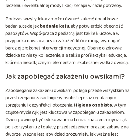
leczeniu i ewentualnej modyfikacji terapii w razie potrzeby.
Podczas wizyty lekarz może również zalecić dodatkowe
badania, takie jak
badanie kału
, aby potwierdzić obecność
pasożytów. Współpraca z pediatrą jest także kluczowa w
przypadku nawracających zakażeń, które mogą wymagać
bardziej złożonej interwencji medycznej. Dbanie o zdrowie
dziecka to nie tylko leczenie, ale także profilaktyka i edukacja,
które są nieodłącznymi elementami skutecznej walki z owsicą.
Jak zapobiegać zakażeniu owsikami?
Zapobieganie zakażeniu owsikami polega przede wszystkim na
przestrzeganiu zasad higieny osobistej oraz regularnym
sprzątaniu i dezynfekcji otoczenia.
Higiena osobista
, w tym
częste mycie rąk, jest kluczowa w zapobieganiu zakażeniom.
Dzieci powinny być edukowane na temat znaczenia mycia rąk
po skorzystaniu z toalety, przed jedzeniem oraz po zabawie na
dworze. Ważne jest, aby dzieci zrozumiały, jak ważne jest