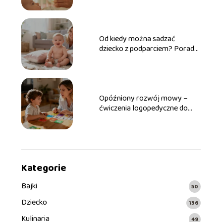
Od kiedy można sadzać
dziecko z podparciem? Porady
dla rodziców
Opóźniony rozwój mowy –
ćwiczenia logopedyczne do
wykonania w domu
Kategorie
Bajki
50
Dziecko
136
Kulinaria
49