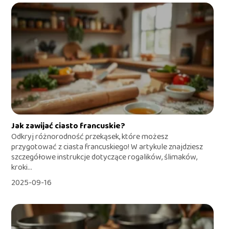
Jak zawijać ciasto francuskie?
Odkryj różnorodność przekąsek, które możesz
przygotować z ciasta francuskiego! W artykule znajdziesz
szczegółowe instrukcje dotyczące rogalików, ślimaków,
kroki...
2025-09-16