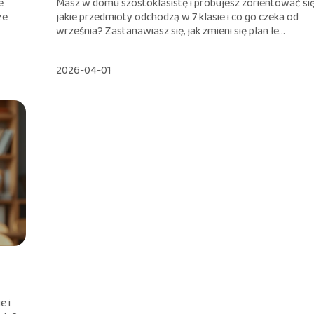
e
Masz w domu szóstoklasistę i próbujesz zorientować się
że
jakie przedmioty odchodzą w 7 klasie i co go czeka od
września? Zastanawiasz się, jak zmieni się plan le...
2026-04-01
e i