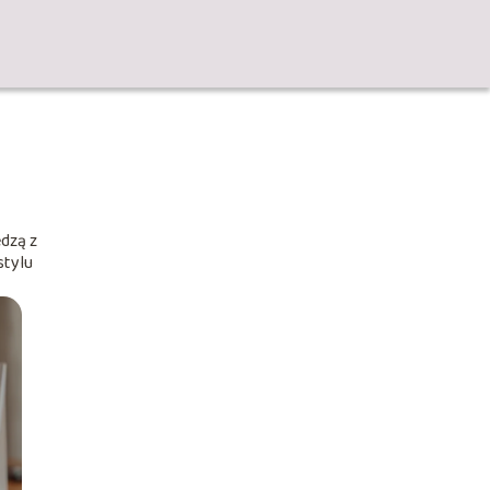
edzą z
stylu