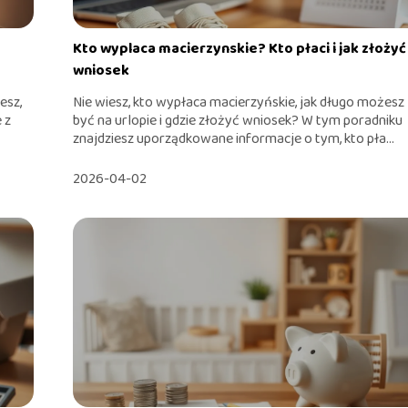
Kto wyplaca macierzynskie? Kto płaci i jak złożyć
wniosek
esz,
Nie wiesz, kto wypłaca macierzyńskie, jak długo możesz
 z
być na urlopie i gdzie złożyć wniosek? W tym poradniku
znajdziesz uporządkowane informacje o tym, kto pła...
2026-04-02