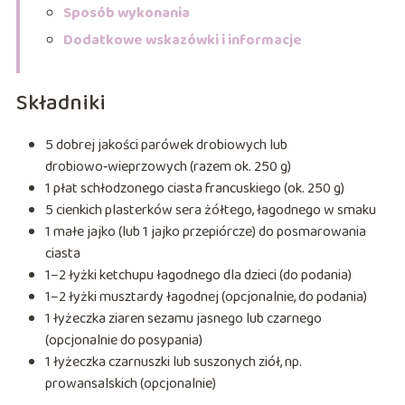
Sposób wykonania
Dodatkowe wskazówki i informacje
Składniki
5 dobrej jakości parówek drobiowych lub
drobiowo‑wieprzowych (razem ok. 250 g)
1 płat schłodzonego ciasta francuskiego (ok. 250 g)
5 cienkich plasterków sera żółtego, łagodnego w smaku
1 małe jajko (lub 1 jajko przepiórcze) do posmarowania
ciasta
1–2 łyżki ketchupu łagodnego dla dzieci (do podania)
1–2 łyżki musztardy łagodnej (opcjonalnie, do podania)
1 łyżeczka ziaren sezamu jasnego lub czarnego
(opcjonalnie do posypania)
1 łyżeczka czarnuszki lub suszonych ziół, np.
prowansalskich (opcjonalnie)