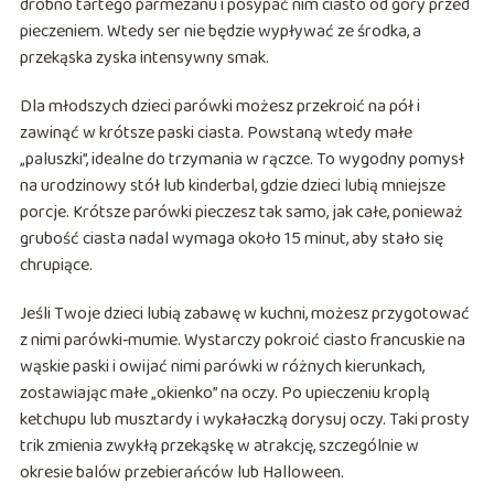
drobno tartego parmezanu i posypać nim ciasto od góry przed
pieczeniem. Wtedy ser nie będzie wypływać ze środka, a
przekąska zyska intensywny smak.
Dla młodszych dzieci parówki możesz przekroić na pół i
zawinąć w krótsze paski ciasta. Powstaną wtedy małe
„paluszki”, idealne do trzymania w rączce. To wygodny pomysł
na urodzinowy stół lub kinderbal, gdzie dzieci lubią mniejsze
porcje. Krótsze parówki pieczesz tak samo, jak całe, ponieważ
grubość ciasta nadal wymaga około 15 minut, aby stało się
chrupiące.
Jeśli Twoje dzieci lubią zabawę w kuchni, możesz przygotować
z nimi parówki‑mumie. Wystarczy pokroić ciasto francuskie na
wąskie paski i owijać nimi parówki w różnych kierunkach,
zostawiając małe „okienko” na oczy. Po upieczeniu kroplą
ketchupu lub musztardy i wykałaczką dorysuj oczy. Taki prosty
trik zmienia zwykłą przekąskę w atrakcję, szczególnie w
okresie balów przebierańców lub Halloween.