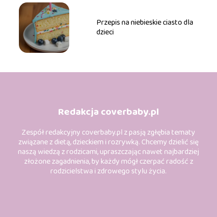
Przepis na niebieskie ciasto dla
dzieci
Redakcja coverbaby.pl
Zespół redakcyjny coverbaby.pl z pasją zgłębia tematy
związane z dietą, dzieckiem i rozrywką. Chcemy dzielić się
naszą wiedzą z rodzicami, upraszczając nawet najbardziej
złożone zagadnienia, by każdy mógł czerpać radość z
rodzicielstwa i zdrowego stylu życia.