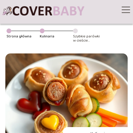
Strona główna
Kulinaria
Szybkie parówki
w cieście
francuskim dla
dzieci