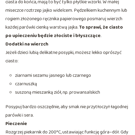
ciasta do końca, mają to być tylko płytkie wzorki. W małej
miseczce roztrzep jajko widelcem. Pędzelkiem kuchennym lub
rogiem złożonego ręcznika papierowego posmaruj wierzch
każdej parówki cienką warstwą jajka.
To sprawi, że ciasto
po upieczeniu będzie złociste i błyszczące
.
Dodatki na wierzch
Jeżeli dzieci lubią delikatne posypki, możesz lekko oprószyć
ciasto:
ziarnami sezamu jasnego lub czarnego
czarnuszką
suszoną mieszanką ziół, np. prowansalskich
Posypuj bardzo oszczędnie, aby smak nie przytłoczył łagodnej
parówki i sera.
Pieczenie
Rozgrzej piekarnik do 200°C, ustawiając funkcję góra–dół. Gdy