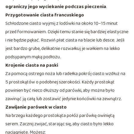
ograniczy jego wyciekanie podczas pieczenia
.
Przygotowanie ciasta francuskiego
Schłodzone ciasto wyjmij z lodówki na około 10–15 minut
przed formowaniem. Dzięki temu stanie się bardziej elastyczne
i nie będzie pękać. Rozwiń płat ciasta na blacie lub desce. Jeśli
jest bardzo grube, delikatnie rozwałkuj je wałkiem na lekko
podsypanym mąką podłożu.
Krojenie ciasta na paski
Za pomocą ostrego noża lub radełka pokrój ciasto wzdłuż na
5 prostokątów o podobnej szerokości. Każdy prostokąt
powinien być nieco dłuższy od parówki, aby można było
zawinąć ją całą lub zostawić jedynie końcówki na zewnątrz.
Zawijanie parówek w ciasto
Na brzegu każdego prostokąta połóż parówkę owiniętą
serem. Zacznij zwijać, starając się, aby ciasto było lekko
naciągnięte. Możesz: