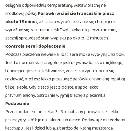
osiągnie odpowiednią temperaturę, wstaw blachę na
środkową półkę.
Parówki w cieście francuskim piecz
około 15 minut
, aż ciasto wyrośnie, stanie się chrupiące i
wyraźnie się zarumieni. Jeśli Twój piekarnik piecze mocniej,
zacznij sprawdzać stan wypieku po około 12 minutach.
Kontrola sera i dopieczenie
Podczas pieczenia niewielka ilość sera może wypłynąć na boki.
Jest to normalne, szczególnie jeśli używasz bardzo miękkiego,
topniejącego sera. Jeśli widzisz, że ser zaczyna mocno się
rozlewać, możesz lekko przesunąć parówki drewnianą łopatką
bliżej siebie. Gdy ciasto jest złociste, a spód lekko
przyrumieniony, ostrożnie wyjmij blachę z piekarnika.
Podawanie
Przed podaniem odczekaj 3–5 minut, aby parówki i ser lekko
przestygły. Ułóż je na talerzu lub desce. Podawaj z miseczkami
ketchupu i, jeśli dzieci lubią, z bardzo delikatną musztardą.