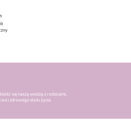
h
ją
czny
ielić się naszą wiedzą z rodzicami,
twa i zdrowego stylu życia.