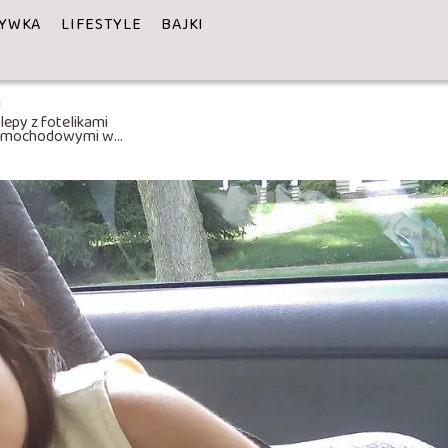
YWKA
LIFESTYLE
BAJKI
lepy z fotelikami
amochodowymi w
arszawie