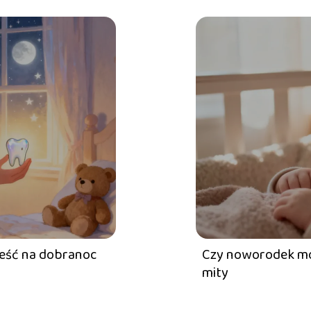
ieść na dobranoc
Czy noworodek mo
mity