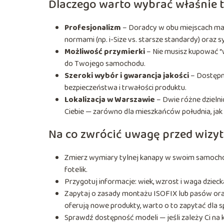
Dlaczego warto wybrać właśnie t
Profesjonalizm
– Doradcy w obu miejscach maj
normami (np. i-Size vs. starsze standardy) oraz
Możliwość przymierki
– Nie musisz kupować “w
do Twojego samochodu.
Szeroki wybór i gwarancja jakości
– Dostępn
bezpieczeństwa i trwałości produktu.
Lokalizacja w Warszawie
– Dwie różne dzielni
Ciebie — zarówno dla mieszkańców południa, jak 
Na co zwrócić uwagę przed wizy
Zmierz wymiary tylnej kanapy w swoim samochod
fotelik.
Przygotuj informacje: wiek, wzrost i waga dzieck
Zapytaj o zasady montażu ISOFIX lub pasów oraz 
oferują nowe produkty, warto o to zapytać dla s
Sprawdź dostępność modeli — jeśli zależy Ci na 