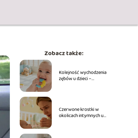
Zobacz także:
Kolejność wychodzenia
zębów u dzieci –
poradnik dla rodziców
Czerwone krostki w
okolicach intymnych u
dziecka – przyczyny,
leczenie