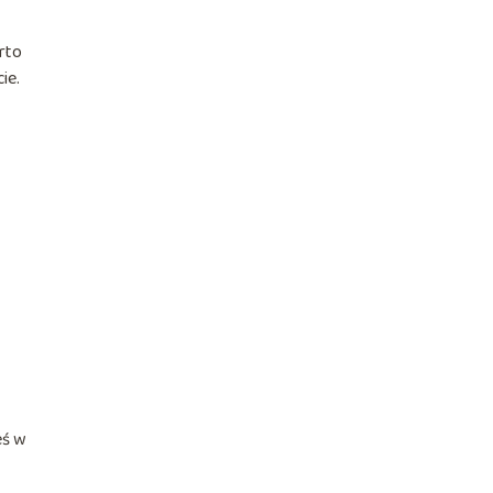
rto
ie.
eś w