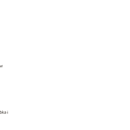
 w
bka i