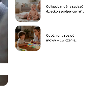
Od kiedy można sadzać
dziecko z podparciem?
Porady dla rodziców
Opóźniony rozwój
mowy – ćwiczenia
logopedyczne do
wykonania w domu