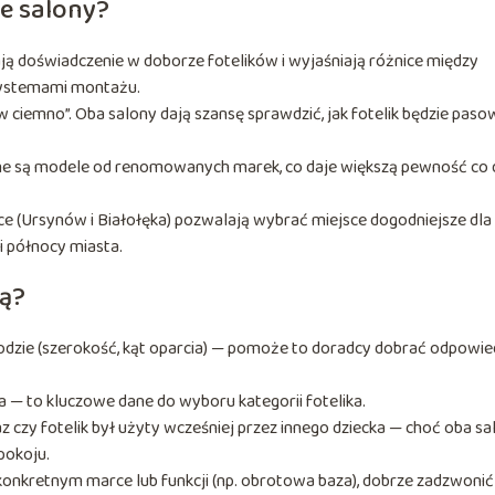
e salony?
ą doświadczenie w doborze fotelików i wyjaśniają różnice między
 systemami montażu.
 ciemno”. Oba salony dają szansę sprawdzić, jak fotelik będzie paso
e są modele od renomowanych marek, co daje większą pewność co 
ce (Ursynów i Białołęka) pozwalają wybrać miejsce dogodniejsze dla
i północy miasta.
tą?
zie (szerokość, kąt oparcia) — pomoże to doradcy dobrać odpowie
a — to kluczowe dane do wyboru kategorii fotelika.
czy fotelik był użyty wcześniej przez innego dziecka — choć oba sa
pokoju.
konkretnym marce lub funkcji (np. obrotowa baza), dobrze zadzwonić