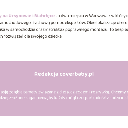
 na Ursynowie i Białołęce
to dwa miejsca w Warszawie, w któryc
a samochodowego i fachową pomoc ekspertów. Obie lokalizacje oferu
lika w samochodzie oraz instruktaż poprawnego montażu. To bezpie
h rozwiązań dla swojego dziecka.
Redakcja coverbaby.pl
asją zgłębia tematy związane z dietą, dzieckiem i rozrywką. Chcemy dz
ziej złożone zagadnienia, by każdy mógł czerpać radość z rodziciels