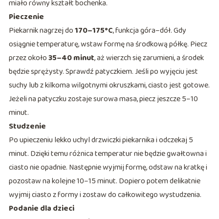
miało równy kształt bochenka.
Pieczenie
Piekarnik nagrzej do
170–175°C
, funkcja góra–dół. Gdy
osiągnie temperaturę, wstaw formę na środkową półkę. Piecz
przez około
35–40 minut
, aż wierzch się zarumieni, a środek
będzie sprężysty. Sprawdź patyczkiem. Jeśli po wyjęciu jest
suchy lub z kilkoma wilgotnymi okruszkami, ciasto jest gotowe.
Jeżeli na patyczku zostaje surowa masa, piecz jeszcze 5–10
minut.
Studzenie
Po upieczeniu lekko uchyl drzwiczki piekarnika i odczekaj 5
minut. Dzięki temu różnica temperatur nie będzie gwałtowna i
ciasto nie opadnie. Następnie wyjmij formę, odstaw na kratkę i
pozostaw na kolejne 10–15 minut. Dopiero potem delikatnie
wyjmij ciasto z formy i zostaw do całkowitego wystudzenia.
Podanie dla dzieci