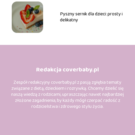
Pyszny sernik dla dzieci: prosty i
delikatny
Redakcja coverbaby.pl
Zespół redakcyjny coverbaby.pl z pasją zgłębia tematy
związane z dietą, dzieckiem i rozrywką. Chcemy dzielić się
naszą wiedzą z rodzicami, upraszczając nawet najbardziej
złożone zagadnienia, by każdy mógł czerpać radość z
rodzicielstwa i zdrowego stylu życia.