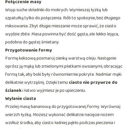
Połączenie masy
Wsyp suche składniki do mokrych. Wymieszaj łyżką lub
szpatułką tylko do połączenia. Rób to spokojnie, bez długiego
miksowania. Zbyt długie mieszanie może sprawić, że ciasto
wyjdzie zbite. Masa powinna być dość gęsta, ale lekko lejąca,
podobna do gęstej śmietany.
Przygotowanie formy
Formę keksową posmaruj cienką warstwą oleju. Następnie
oprósz ją mąką lub zmielonymi płatkami owsianymi, obracając
formą tak, aby boki były równomiernie pokryte. Nadmiar mąki
delikatnie wytrząśnij. Dzięki temu
ciasto nie przywrze do
ścianek
i łatwo wyjmiesz je po upieczeniu.
Wylanie ciasta
Przelej masę bananową do przygotowanej formy. Wyrównaj
wierzch łyżką. Możesz wykonać delikatne nacięcie nożem
wzdłuż środka, aby ciasto ładniej pękło podczas pieczenia i