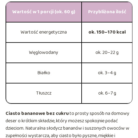
Wartość w 1 porcji (ok. 60 g)
Przybliżona ilość
Wartość energetyczna
ok. 150–170 kcal
Węglowodany
ok. 20–22 g
Białko
ok. 3–4 g
Tłuszcz
ok. 6–7 g
Ciasto bananowe bez cukru
to prosty sposób na domowy
deser o krótkim składzie, który możesz spokojnie podać
dzieciom. Naturalna słodycz bananów i suszonych owoców w
zupełności wystarcza, aby ciasto było pyszne, miękkie i