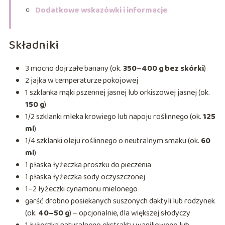
Dodatkowe wskazówki i informacje
Składniki
3 mocno dojrzałe banany (ok.
350–400 g bez skórki
)
2 jajka w temperaturze pokojowej
1 szklanka mąki pszennej jasnej lub orkiszowej jasnej (ok.
150 g
)
1/2 szklanki mleka krowiego lub napoju roślinnego (ok.
125
ml
)
1/4 szklanki oleju roślinnego o neutralnym smaku (ok.
60
ml
)
1 płaska łyżeczka proszku do pieczenia
1 płaska łyżeczka sody oczyszczonej
1–2 łyżeczki cynamonu mielonego
garść drobno posiekanych suszonych daktyli lub rodzynek
(ok.
40–50 g
) – opcjonalnie, dla większej słodyczy