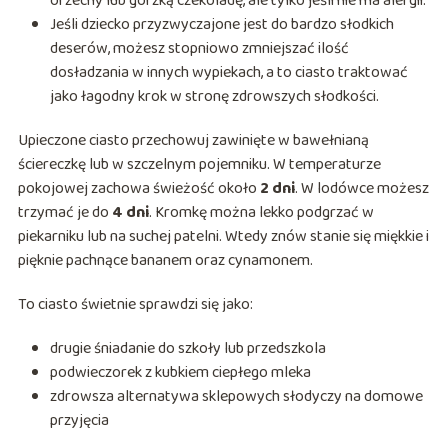
orzechy lub gorzką czekoladę, ale tylko jeśli nie ma alergii.
Jeśli dziecko przyzwyczajone jest do bardzo słodkich
deserów, możesz stopniowo zmniejszać ilość
dosładzania w innych wypiekach, a to ciasto traktować
jako łagodny krok w stronę zdrowszych słodkości.
Upieczone ciasto przechowuj zawinięte w bawełnianą
ściereczkę lub w szczelnym pojemniku. W temperaturze
pokojowej zachowa świeżość około
2 dni
. W lodówce możesz
trzymać je do
4 dni
. Kromkę można lekko podgrzać w
piekarniku lub na suchej patelni. Wtedy znów stanie się miękkie i
pięknie pachnące bananem oraz cynamonem.
To ciasto świetnie sprawdzi się jako:
drugie śniadanie do szkoły lub przedszkola
podwieczorek z kubkiem ciepłego mleka
zdrowsza alternatywa sklepowych słodyczy na domowe
przyjęcia