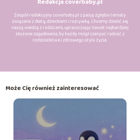
Redakcja coverbaby.pl
Zespół redakcyjny coverbaby.pl z pasją zgłębia tematy
związane z dietą, dzieckiem i rozrywką. Chcemy dzielić się
naszą wiedzą z rodzicami, upraszczając nawet najbardziej
złożone zagadnienia, by każdy mógł czerpać radość z
rodzicielstwa i zdrowego stylu życia.
Może Cię również zainteresować