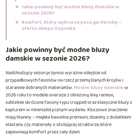
Jakie powinny być modne bluzy damskie w
sezonie 2026?
Komfort, który wykracza poza garderobę –
oferta sklepu Ooponka
Jakie powinny być modne bluzy
damskie w sezonie 2026?
Nadchodzący sezon przynosi wyraźne odejście od
przypadkowych fasonów na rzecz przemyślanych krojów i
starannie dobranych materiałów.
Modne bluzy damskie
w
2026 roku to modele oversize z obniżoną linią ramion,
subtelnie skrócone fasony typu cropped oraz klasyczne bluzy z
kapturem w minimalistycznym wydaniu. Kluczowe znaczenie
mają tkaniny – miękka bawełna premium, dzianiny z dodatkiem
elastanu czy materiały o otulającej strukturze, które
zapewniają komfort przez cały dzień.