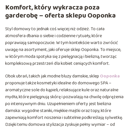
Komfort, który wykracza poza
garderobę – oferta sklepu Ooponka
Styl domowy to jednak coś więcej niż odzież. To cała
atmosfera dbania o siebie i codzienne rytuały, które
poprawiają samopoczucie. W tym kontekście warto zwrócić
uwagę na asortyment, jaki oferuje sklep Ooponka. To miejsce,
w którym moda spotyka się z pielęgnacją i bielizną, tworząc
kompleksową przestrzeń dla kobiet ceniących komfort.
Obok ubrań, takich jak modne bluzy damskie, sklep
Ooponka
proponuje także kosmetyki idealne do domowego SPA –
aromatyczne sole do kąpieli, relaksujące kule oraz naturalne
mydła, które pielęgnują skórę i pozwalają na chwilę odprężenia
po intensywnym dniu. Uzupełnieniem oferty jest bielizna
damska: wygodne staniki, miękkie majtki oraz topy, które
zapewniają komfort noszenia i subtelnie podkreślają sylwetkę.
Dzięki temu domowa stylizacja zyskuje pełny wymiar – od