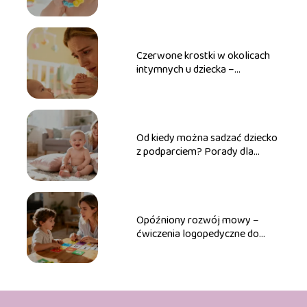
Czerwone krostki w okolicach
intymnych u dziecka –
przyczyny, leczenie
Od kiedy można sadzać dziecko
z podparciem? Porady dla
rodziców
Opóźniony rozwój mowy –
ćwiczenia logopedyczne do
wykonania w domu