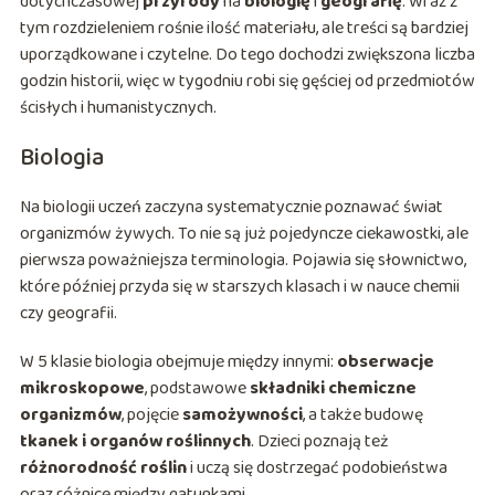
dotychczasowej
przyrody
na
biologię
i
geografię
. Wraz z
tym rozdzieleniem rośnie ilość materiału, ale treści są bardziej
uporządkowane i czytelne. Do tego dochodzi zwiększona liczba
godzin historii, więc w tygodniu robi się gęściej od przedmiotów
ścisłych i humanistycznych.
Biologia
Na biologii uczeń zaczyna systematycznie poznawać świat
organizmów żywych. To nie są już pojedyncze ciekawostki, ale
pierwsza poważniejsza terminologia. Pojawia się słownictwo,
które później przyda się w starszych klasach i w nauce chemii
czy geografii.
W 5 klasie biologia obejmuje między innymi:
obserwacje
mikroskopowe
, podstawowe
składniki chemiczne
organizmów
, pojęcie
samożywności
, a także budowę
tkanek i organów roślinnych
. Dzieci poznają też
różnorodność roślin
i uczą się dostrzegać podobieństwa
oraz różnice między gatunkami.