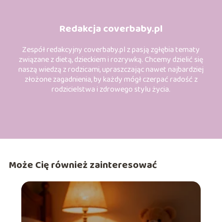
Redakcja coverbaby.pl
Zespół redakcyjny coverbaby.pl z pasją zgłębia tematy
związane z dietą, dzieckiem i rozrywką. Chcemy dzielić się
naszą wiedzą z rodzicami, upraszczając nawet najbardziej
złożone zagadnienia, by każdy mógł czerpać radość z
rodzicielstwa i zdrowego stylu życia.
Może Cię również zainteresować