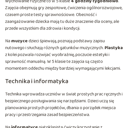
Wychowanie fizyczne to w 5 klasie
4 godziny tygodniowo
.
Zajęcia obejmują gry zespołowe, ćwiczenia ogólnorozwojowe,
czasem proste testy sprawnościowe. Obecność i
zaangażowanie dziecka mają tu duże znaczenie dla oceny, ale
przede wszystkim dla zdrowia i kondycji.
Na
muzyce
dzieci śpiewają, poznają podstawy zapisu
nutowego i słuchają różnych gatunków muzycznych.
Plastyka
z kolei pozwala rozwijać wyobraźnię, poczucie estetyki i
sprawność manualną. W 5 klasie te zajęcia są często
momentem oddechu między bardziej wymagającymi lekcjami.
Technika i informatyka
Technika wprowadza uczniów w świat prostych prac ręcznych i
bezpiecznego posługiwania się narzędziami. Dzieci uczą się
planowania prostych projektów, dbania o porządek miejsca
pracy i przestrzegania zasad bezpieczeństwa.
Na
informatyce
piątoklasista ćwiczy korzystanie z