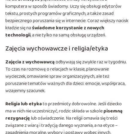
komputera w sposób świadomy. Uczy się obsługi edytorów
tekstu, prostych programów graficznych, a także zasad
bezpiecznego poruszania się w internecie. Coraz większy nacisk
kładzie się na
świadome korzystanie z nowych
technologii
, a nie tylko na samą obsługę urządzeń.
Zajęcia wychowawcze i religia/etyka
Zajęcia z wychowawcą
odbywają się zwykle raz w tygodniu.
To czas na rozmowę o relacjach w klasie, planowanie
wycieczek, omawianie spraw organizacyjnych, ale też
poruszanie tematów ważnych dla dzieci: emocje, współpraca,
wzajemny szacunek.
Religia lub etyka
to przedmioty dobrowolne. Jeśli dziecko
ma w nich nie uczestniczyć, rodzic składa w szkole
pisemną
rezygnację
lub oświadczenie. Na religii omawia się treści
związane z wiarą i tradycją danego wyznania, a na etyce –
zagadnienia moralne, wybory i postawy wobec innych.