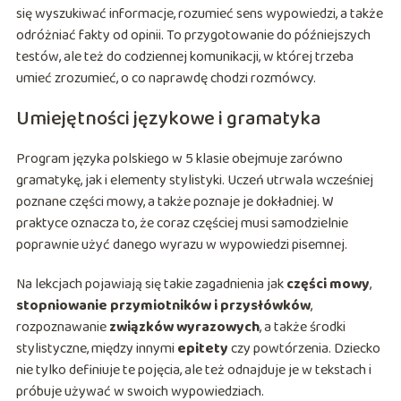
się wyszukiwać informacje, rozumieć sens wypowiedzi, a także
odróżniać fakty od opinii. To przygotowanie do późniejszych
testów, ale też do codziennej komunikacji, w której trzeba
umieć zrozumieć, o co naprawdę chodzi rozmówcy.
Umiejętności językowe i gramatyka
Program języka polskiego w 5 klasie obejmuje zarówno
gramatykę, jak i elementy stylistyki. Uczeń utrwala wcześniej
poznane części mowy, a także poznaje je dokładniej. W
praktyce oznacza to, że coraz częściej musi samodzielnie
poprawnie użyć danego wyrazu w wypowiedzi pisemnej.
Na lekcjach pojawiają się takie zagadnienia jak
części mowy
,
stopniowanie przymiotników i przysłówków
,
rozpoznawanie
związków wyrazowych
, a także środki
stylistyczne, między innymi
epitety
czy powtórzenia. Dziecko
nie tylko definiuje te pojęcia, ale też odnajduje je w tekstach i
próbuje używać w swoich wypowiedziach.