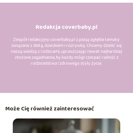
Redakcja coverbaby.pl
Zespół redakcyjny coverbaby.pl z pasją zgłębia tematy
związane z dietą, dzieckiem i rozrywką. Chcemy dzielić się
naszą wiedzą z rodzicami, upraszczając nawet najbardziej
złożone zagadnienia, by każdy mógł czerpać radość z
rodzicielstwa i zdrowego stylu życia.
Może Cię również zainteresować