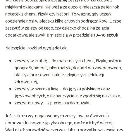
W 7 klasie dobrze sprawdzają się zeszyty 60-kartkowe z
miękkimi okładkami. Nie ważą za dużo, a mieszczą pełen rok
notatek z chemii, fizyki czy historii. To ważne, gdy uczeń
codziennie nosi w plecaku kilka grubych podręczników. Liczba
zeszytów zależy od tego, czy dziecko chodzi na zajęcia
dodatkowe, ale zwykle mieści się w przedziale
13–16 sztuk
.
Najczęściej rozkład wygląda tak:
zeszyty w kratkę – do matematyki, chemii, fizyki, historii,
geografii, biologii, informatyki, doradztwa zawodowego,
plastyki oraz ewentualnie religii, etyki i edukacji
zdrowotnej,
zeszyty w szeroką linię – do języka polskiego oraz
języków obcych, o ile nauczyciel nie zgodzi się na kratkę,
zeszyt nutowy – z pięciolinią do muzyki.
Jeśli szkoła wymaga osobnych zeszytów na ćwiczenia
domowe i klasowe z języka obcego, może ich być więcej.
Warto też sprawdzić w czerwcu lub na początku września, czy