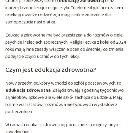
Chodzi przede wszystkim o
edukację zdrowotną
oraz
inaczej liczone lekcje religii i etyki. To elementy, które czasem
uciekają uwadze rodziców, a mają realne znaczenie dla
samopoczucia nastolatka.
Edukacja zdrowotna ma być przestrzenią do rozmów o ciele,
psychice i relacjach społecznych. Religia i etyka z kolei od 2024
roku mają inne zasady włączania ocen do średniej, co zmienia
podejście części uczniów do tych lekcji.
Czym jest edukacja zdrowotna?
Nowy przedmiot, który wchodzi do szkół podstawowych, to
edukacja zdrowotna
. Zajęcia trwają 1 godzinę tygodniowo i
są nieobowiązkowe, ale wiele szkół zachęca do udziału. Mają
formę warsztatów i rozmów, a nie typowych wykładów z
podręcznikiem.
W ramach edukacji zdrowotnej poruszane są między innymi
zagadnienia: