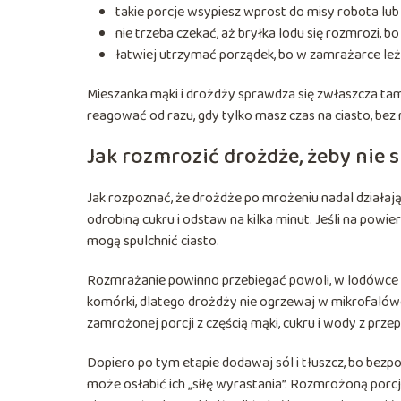
takie porcje wsypiesz wprost do misy robota lub
nie trzeba czekać, aż bryłka lodu się rozmrozi, b
łatwiej utrzymać porządek, bo w zamrażarce leżą
Mieszanka mąki i drożdży sprawdza się zwłaszcza tam,
reagować od razu, gdy tylko masz czas na ciasto, be
Jak rozmrozić drożdże, żeby nie 
Jak rozpoznać, że drożdże po mrożeniu nadal działają?
odrobiną cukru i odstaw na kilka minut. Jeśli na powier
mogą spulchnić ciasto.
Rozmrażanie powinno przebiegać powoli, w lodówce 
komórki, dlatego drożdży nie ogrzewaj w mikrofaló
zamrożonej porcji z częścią mąki, cukru i wody z przep
Dopiero po tym etapie dodawaj sól i tłuszcz, bo bezp
może osłabić ich „siłę wyrastania”. Rozmrożoną porcję 