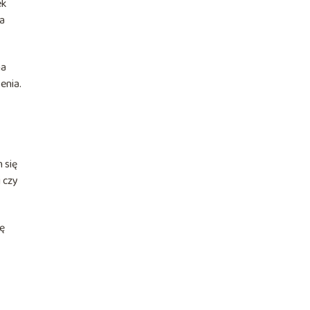
ek
ma
na
enia.
 się
 czy
ę