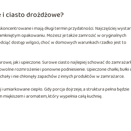
 i ciasto drożdżowe?
 skoncentrowane i mają długi termin przydatności. Najczęściej wysta
zamkniętym opakowaniu. Możesz je także zamrozić w oryginalnych
 odciąć dostęp wilgoci, choć w domowych warunkach rzadko jest to
owe, jak i upieczone. Surowe ciasto najlepiej schować do zamrażark
owolne rozmrożenie i ponowne podniesienie. Upieczone chałki, bułki 
chały i nie chłonęły zapachów z innych produktów w zamrażarce.
i umiarkowane ciepło. Gdy porcja dojrzeje, a struktura pełna będzie
m miękiszem i aromatem, który wypełnia całą kuchnię.