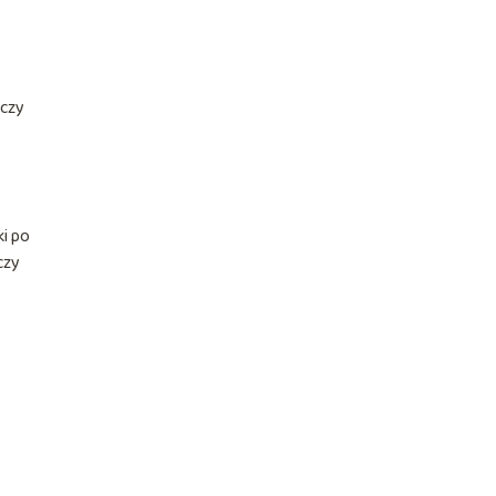
rczy
i po
czy