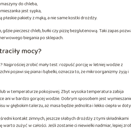
 maszyny do chleba,
o mieszanka jest sypka,
 płaskie pakiety z mąką, a nie same kostki drożdży.
 gdzie pieczesz chleb, bułki czy pizzę bezglutenową. Taki zapas pozw
z nerwowego biegania po sklepach.
straciły mocy?
 Najprościej zrobić mały test: rozpuść porcję w letniej wodzie z
zchni pojawi się piana i bąbelki, oznacza to, że mikroorganizmy żyją i
lub w temperaturze pokojowej. Zbyt wysoka temperatura zabija
wce ani w bardzo gorącej wodzie. Dobrym sposobem jest wymieszani
isu w głębokim talerzu, aż masa będzie jednolita i lekko ciepła w doty
ośredni kontakt zimnych, jeszcze słabych drożdży z tymi składnikami
warto zużyć w całości. Jeśli zostanie ci niewielki nadmiar, lepiej zrob