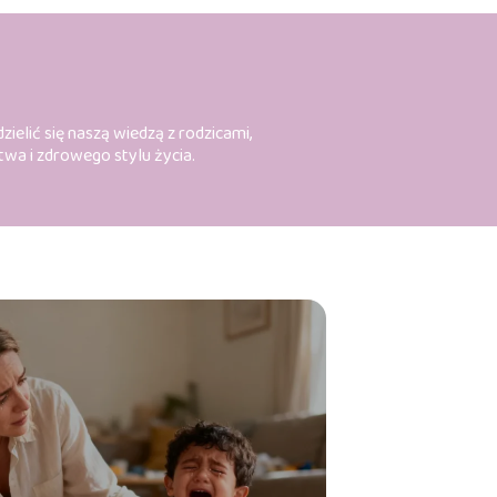
ielić się naszą wiedzą z rodzicami,
twa i zdrowego stylu życia.