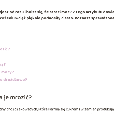
esz od razu i boisz się, że straci moc? Z tego artykułu dowi
rożeniu wciąż pięknie podnosiły ciasto. Poznasz sprawdzon
ozić?
ką?
ły mocy?
sto drożdżowe?
a je mrozić?
iny drożdżakowatych, które karmią się cukrem i w zamian produkują