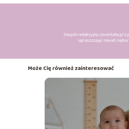
Zespół redakcyjny coverbaby.pl z p
upraszczając nawet najbard
Może Cię również zainteresować