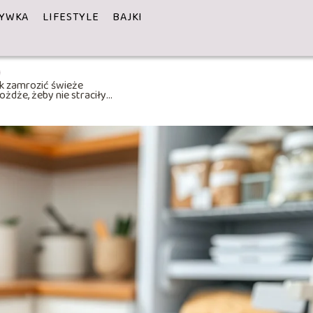
YWKA
LIFESTYLE
BAJKI
k zamrozić świeże
ożdże, żeby nie straciły
ocy?