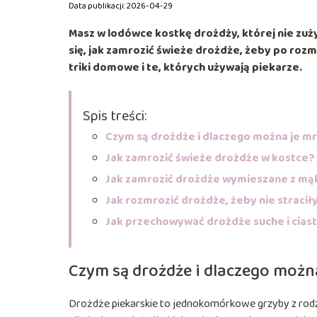
Data publikacji: 2026-04-29
Masz w lodówce kostkę drożdży, której nie zużyj
się,
jak zamrozić świeże drożdże
, żeby po rozm
triki domowe i te, których używają piekarze.
Spis treści:
Czym są drożdże i dlaczego można je mr
Jak zamrozić świeże drożdże w kostce?
Jak zamrozić drożdże wymieszane z mą
Jak rozmrozić drożdże, żeby nie straci
Jak przechowywać drożdże suche i cia
Czym są drożdże i dlaczego możn
Drożdże piekarskie to jednokomórkowe grzyby z rodz