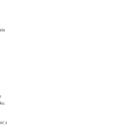
ala
e
ku.
ić z