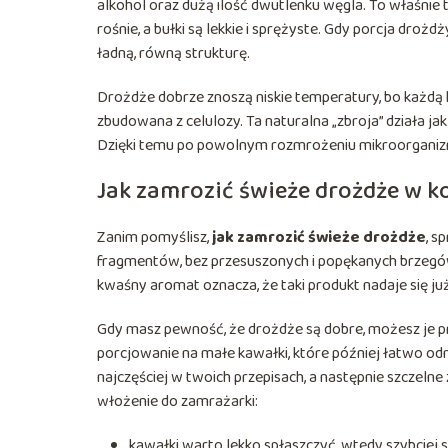
alkohol oraz dużą ilość dwutlenku węgla. To właśnie 
rośnie, a bułki są lekkie i sprężyste. Gdy porcja drożd
ładną, równą strukturę.
Drożdże dobrze znoszą niskie temperatury, bo każdą
zbudowana z celulozy. Ta naturalna „zbroja” działa j
Dzięki temu po powolnym rozmrożeniu mikroorganizm
Jak zamrozić świeże drożdże w k
Zanim pomyślisz,
jak zamrozić świeże drożdże
, s
fragmentów, bez przesuszonych i popękanych brzegó
kwaśny aromat oznacza, że taki produkt nadaje się już
Gdy masz pewność, że drożdże są dobre, możesz je 
porcjowanie na małe kawałki, które później łatwo od
najczęściej w twoich przepisach, a następnie szczeln
włożenie do zamrażarki:
kawałki warto lekko spłaszczyć, wtedy szybciej 