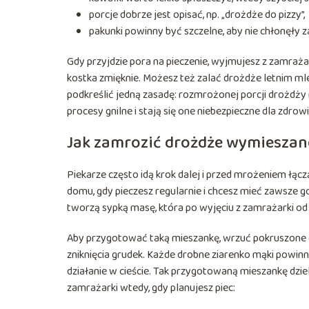
porcje dobrze jest opisać, np. „drożdże do pizzy”,
pakunki powinny być szczelne, aby nie chłonęły 
Gdy przyjdzie pora na pieczenie, wyjmujesz z zamraża
kostka zmięknie. Możesz też zalać drożdże letnim ml
podkreślić jedną zasadę: rozmrożonej porcji drożdży 
procesy gnilne i stają się one niebezpieczne dla zdrowi
Jak zamrozić drożdże wymieszan
Piekarze często idą krok dalej i przed mrożeniem łącz
domu, gdy pieczesz regularnie i chcesz mieć zawsze 
tworzą sypką masę, która po wyjęciu z zamrażarki od 
Aby przygotować taką mieszankę, wrzuć pokruszone dr
zniknięcia grudek. Każde drobne ziarenko mąki powi
działanie w cieście. Tak przygotowaną mieszankę dzi
zamrażarki wtedy, gdy planujesz piec: