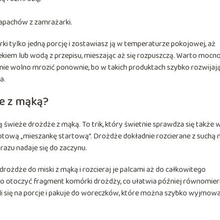
zapachów z zamrażarki.
rki tylko jedną porcję i zostawiasz ją w temperaturze pokojowej, aż
ekiem lub wodą z przepisu, mieszając aż się rozpuszczą. Warto mocn
nie wolno mrozić ponownie, bo w takich produktach szybko rozwijają
a.
e z mąką?
ą świeże drożdże z mąką. To trik, który świetnie sprawdza się także 
gotową „mieszankę startową”. Drożdże dokładnie rozcierane z suchą
razu nadaje się do zaczynu.
ożdże do miski z mąką i rozcieraj je palcami aż do całkowitego
nno otoczyć fragment komórki drożdży, co ułatwia później równomie
eli się na porcje i pakuje do woreczków, które można szybko wyjmowa