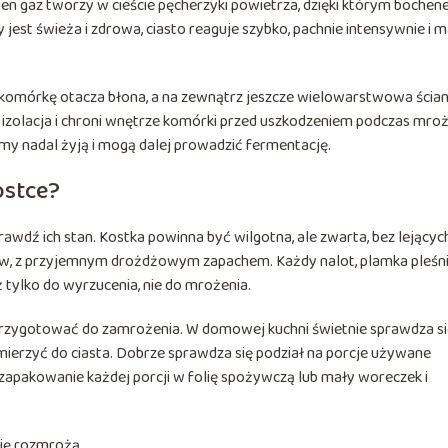
ten gaz tworzy w cieście pęcherzyki powietrza, dzięki którym bochen
ży jest świeża i zdrowa, ciasto reaguje szybko, pachnie intensywnie i 
 komórkę otacza błona, a na zewnątrz jeszcze wielowarstwowa ścia
ak izolacja i chroni wnętrze komórki przed uszkodzeniem podczas mroż
y nadal żyją i mogą dalej prowadzić fermentację.
ostce?
prawdź ich stan. Kostka powinna być wilgotna, ale zwarta, bez lejących
w, z przyjemnym drożdżowym zapachem. Każdy nalot, plamka pleśni
 tylko do wyrzucenia, nie do mrożenia.
przygotować do zamrożenia. W domowej kuchni świetnie sprawdza si
mierzyć do ciasta. Dobrze sprawdza się podział na porcje używane
e zapakowanie każdej porcji w folię spożywczą lub mały woreczek i
się rozmrożą,