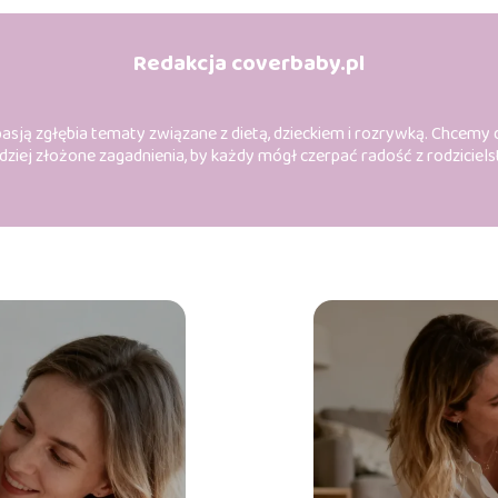
Redakcja coverbaby.pl
asją zgłębia tematy związane z dietą, dzieckiem i rozrywką. Chcemy dz
ziej złożone zagadnienia, by każdy mógł czerpać radość z rodziciels