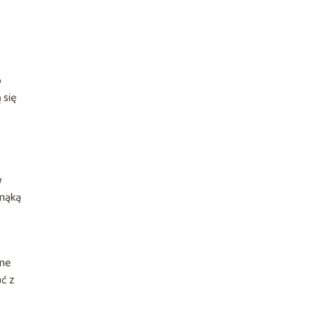
o
 się
w
 mąką
rne
ć z