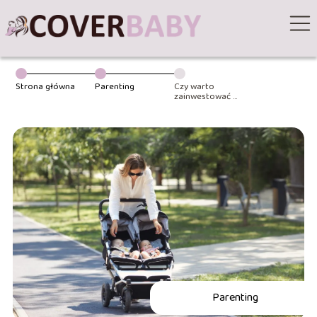
Strona główna
Parenting
Czy warto
zainwestować w
wózki bliźniacze
4w1?
Parenting