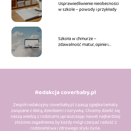
Usprawiedliwienie nieobecności
w szkole – powody i przykłady
Szkoła w chmurze –
zdawalność matur, opinie i
korzyści
Redakcja coverbaby.pl
Zespół redakcyjny coverbaby.pl z pasją zgłębia tematy
związane z dietą, dzieckiem i rozrywką. Chcemy dzielić się
naszą wiedzą z rodzicami, upraszczając nawet najbardziej
złożone zagadnienia, by każdy mógł czerpać radość z
rodzicielstwa i zdrowego stylu życia.